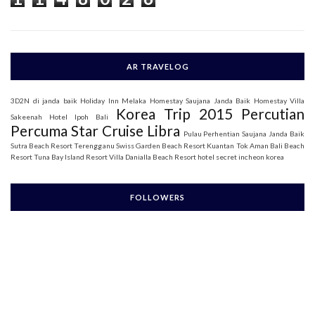
:
AR TRAVELOG
3D2N di janda baik
Holiday Inn Melaka
Homestay Saujana Janda Baik
Homestay Villa
Korea Trip 2015
Percutian
Sakeenah
Hotel Ipoh Bali
Percuma Star Cruise Libra
Pulau Perhentian
Saujana Janda Baik
Sutra Beach Resort Terengganu
Swiss Garden Beach Resort Kuantan
Tok Aman Bali Beach
Resort
Tuna Bay Island Resort
Villa Danialla Beach Resort
hotel secret incheon korea
FOLLOWERS