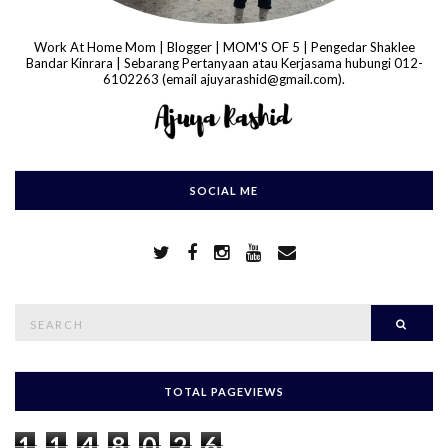
Work At Home Mom | Blogger | MOM'S OF 5 | Pengedar Shaklee
Bandar Kinrara | Sebarang Pertanyaan atau Kerjasama hubungi 012-
6102263 (email ajuyarashid@gmail.com).
SOCIAL ME
S
Searc
e
a
r
c
h
TOTAL PAGEVIEWS
f
o
1
1
4
8
0
2
6
r