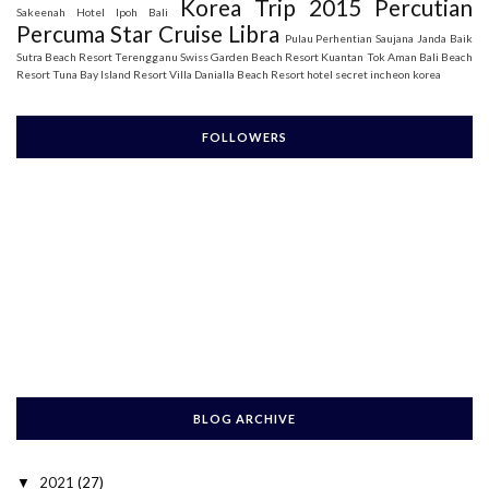
Korea Trip 2015
Percutian
Sakeenah
Hotel Ipoh Bali
Percuma Star Cruise Libra
Pulau Perhentian
Saujana Janda Baik
Sutra Beach Resort Terengganu
Swiss Garden Beach Resort Kuantan
Tok Aman Bali Beach
Resort
Tuna Bay Island Resort
Villa Danialla Beach Resort
hotel secret incheon korea
FOLLOWERS
BLOG ARCHIVE
2021
(27)
▼