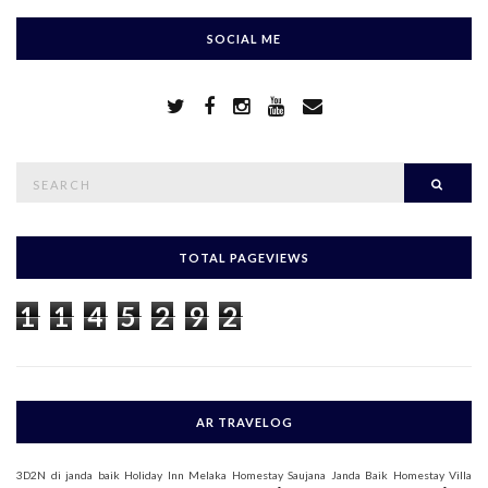
SOCIAL ME
S
Searc
e
a
r
c
h
TOTAL PAGEVIEWS
f
o
1
1
4
5
2
9
2
r
:
AR TRAVELOG
3D2N di janda baik
Holiday Inn Melaka
Homestay Saujana Janda Baik
Homestay Villa