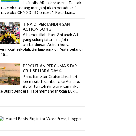
Hai uolls, AR nak share ni. Tau tak
Traveloka sedang menganjurkan peraduan "
Traveloka CNY 2018 Contest " Peraduan...
TINA DI PERTANDINGAN
ACTION SONG
Alhamdulillah..Baru2 ni anak AR
yang sulung iaitu Tina join
pertandingan Action Song
peringkat sekolah. Berlangsung di Pesta buku di
Sha...
PERCUTIAN PERCUMA STAR
CRUISE LIBRA DAY 4
Percutian Star Cruise Libra hari
keempat di sambung ke Penang.
Boleh tengok itinerary kami akan
ke Bukit Bendera. Tapi memandangkan Buki...