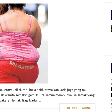
f
r
:
k entry kali ni. tapi itu la hakikatnya kan...ada juga yang tak
sebab wanita semakin gemuk Kita semua mempunyai sel lemak yang
akaran lemak. Bagi badan...
CONTINUE READING