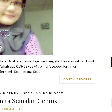
dang, Balakong, Taman Equinne, Bangi dan kawasan sekitar. Untuk
s/whatsapp 013-8270894), pm di facebook Fakhriyah
 hamil, Set pantang, Set...
CONTINUE READING
KIN GEMUK
,
SET SLIMMING BUDGET
nita Semakin Gemuk
NO COMMENTS:
r