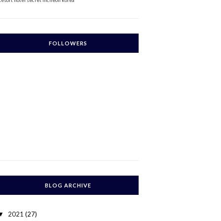
Resort
hotel secret incheon korea
FOLLOWERS
BLOG ARCHIVE
2021
(27)
▼