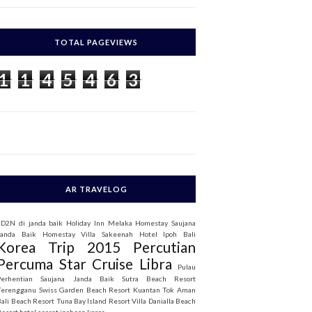
c
h
TOTAL PAGEVIEWS
o
1
1
4
5
4
6
3
AR TRAVELOG
3D2N di janda baik
Holiday Inn Melaka
Homestay Saujana
Janda Baik
Homestay Villa Sakeenah
Hotel Ipoh Bali
Korea Trip 2015
Percutian
Percuma Star Cruise Libra
Pulau
Perhentian
Saujana Janda Baik
Sutra Beach Resort
Terengganu
Swiss Garden Beach Resort Kuantan
Tok Aman
Bali Beach Resort
Tuna Bay Island Resort
Villa Danialla Beach