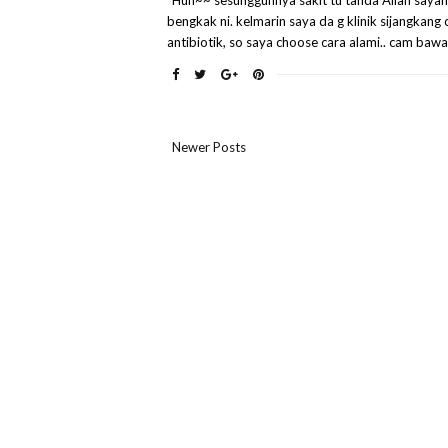
"Huh~~ sesungguhnya sakit tu tanda Allah sayang 
bengkak ni. kelmarin saya da g klinik sijangka
antibiotik, so saya choose cara alami.. cam bawan
Newer Posts