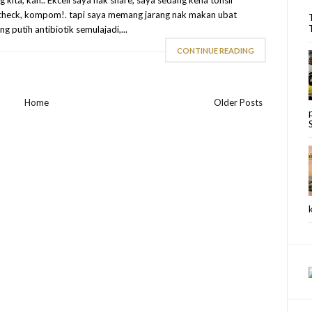
kita, kan.. Ekceli saya nak share, saya sedang kena tonsil
ng check, kompom!. tapi saya memang jarang nak makan ubat
g putih antibiotik semulajadi,...
CONTINUE READING
Home
Older Posts