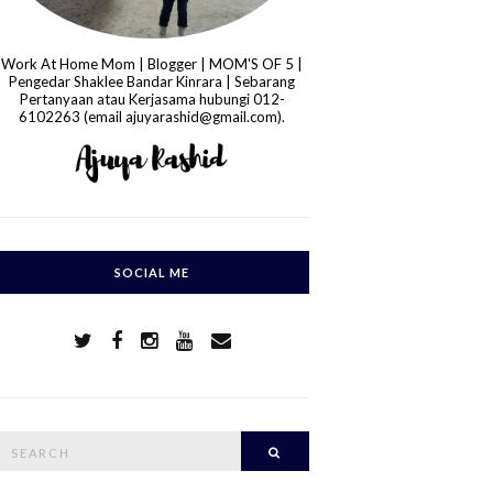
Work At Home Mom | Blogger | MOM'S OF 5 |
Pengedar Shaklee Bandar Kinrara | Sebarang
Pertanyaan atau Kerjasama hubungi 012-
6102263 (email ajuyarashid@gmail.com).
SOCIAL ME
S
Search
e
a