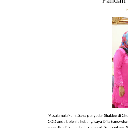
Pandan 
"Assalamulaikum...Saya pengedar Shaklee di Cher
COD anda boleh la hubungi saya Dilla (sms/wha
yang disediakan adalah Set hamil, Set pantang, Se