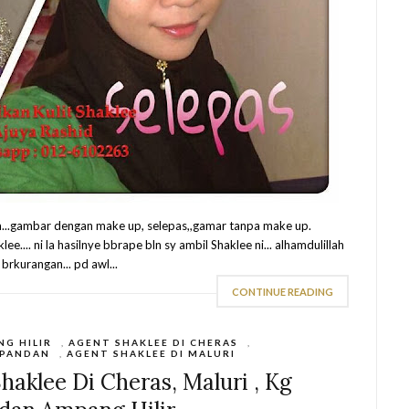
um...gambar dengan make up, selepas,,gamar tanpa make up.
e.... ni la hasilnye bbrape bln sy ambil Shaklee ni... alhamdulillah
brkurangan... pd awl...
CONTINUE READING
NG HILIR
,
AGENT SHAKLEE DI CHERAS
,
 PANDAN
,
AGENT SHAKLEE DI MALURI
aklee Di Cheras, Maluri , Kg