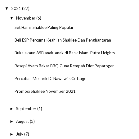
2021
(27)
▼
November
(6)
▼
Set Hamil Shaklee Paling Popular
Beli ESP Percuma Keahlian Shaklee Dan Penghantaran
Buka akaun ASB anak-anak di Bank Islam, Putra Heights
Resepi Ayam Bakar BBQ Guna Rempah Diet Paparoger
Percutian Menarik Di Nawawi's Cottage
Promosi Shaklee November 2021
September
(1)
►
August
(3)
►
July
(7)
►