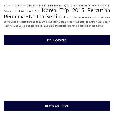
3D2N di janda baik
Holiday Inn Melaka
Homestay Saujana Janda Baik
Homestay Villa
Korea Trip 2015
Percutian
Sakeenah
Hotel Ipoh Bali
Percuma Star Cruise Libra
Pulau Perhentian
Saujana Janda Baik
Sutra Beach Resort Terengganu
Swiss Garden Beach Resort Kuantan
Tok Aman Bali Beach
Resort
Tuna Bay Island Resort
Villa Danialla Beach Resort
hotel secret incheon korea
FOLLOWERS
BLOG ARCHIVE