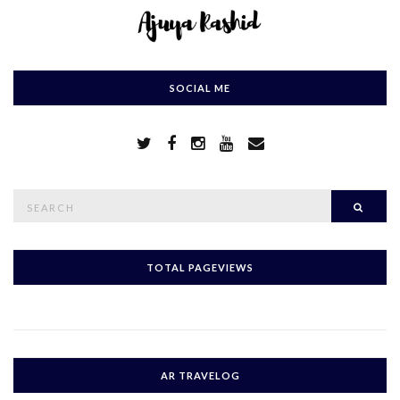
SOCIAL ME
S
Searc
e
a
r
c
h
TOTAL PAGEVIEWS
f
o
r
:
AR TRAVELOG