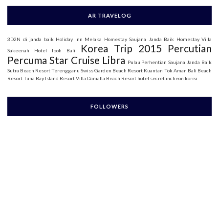
AR TRAVELOG
3D2N di janda baik
Holiday Inn Melaka
Homestay Saujana Janda Baik
Homestay Villa
Korea Trip 2015
Percutian
Sakeenah
Hotel Ipoh Bali
Percuma Star Cruise Libra
Pulau Perhentian
Saujana Janda Baik
Sutra Beach Resort Terengganu
Swiss Garden Beach Resort Kuantan
Tok Aman Bali Beach
Resort
Tuna Bay Island Resort
Villa Danialla Beach Resort
hotel secret incheon korea
FOLLOWERS