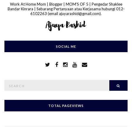
Work At Home Mom | Blogger | MOM'S OF 5 | Pengedar Shaklee
Bandar Kinrara | Sebarang Pertanyaan atau Kerjasama hubungi 012-
6102263 (email ajuyarashid@gmail.com).
SOCIAL ME
S
Searc
e
a
r
c
h
TOTAL PAGEVIEWS
f
o
r
: