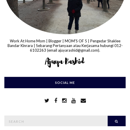
Work At Home Mom | Blogger | MOM'S OF 5 | Pengedar Shaklee
Bandar Kinrara | Sebarang Pertanyaan atau Kerjasama hubungi 012-
6102263 (email ajuyarashid@gmail.com).
SOCIAL ME
S
Searc
e
a