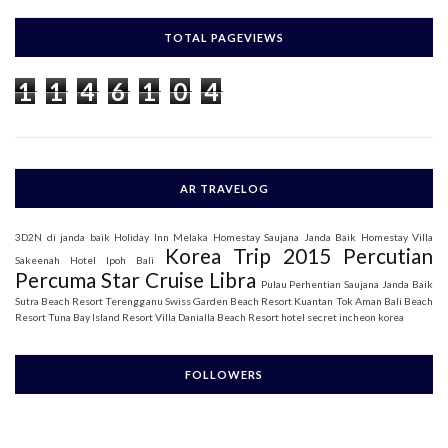
r
c
h
TOTAL PAGEVIEWS
f
o
1
1
4
6
1
0
4
r
:
AR TRAVELOG
3D2N di janda baik
Holiday Inn Melaka
Homestay Saujana Janda Baik
Homestay Villa
Korea Trip 2015
Percutian
Sakeenah
Hotel Ipoh Bali
Percuma Star Cruise Libra
Pulau Perhentian
Saujana Janda Baik
Sutra Beach Resort Terengganu
Swiss Garden Beach Resort Kuantan
Tok Aman Bali Beach
Resort
Tuna Bay Island Resort
Villa Danialla Beach Resort
hotel secret incheon korea
FOLLOWERS