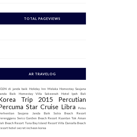
c
h
TOTAL PAGEVIEWS
o
AR TRAVELOG
3D2N di janda baik
Holiday Inn Melaka
Homestay Saujana
Janda Baik
Homestay Villa Sakeenah
Hotel Ipoh Bali
Korea Trip 2015
Percutian
Percuma Star Cruise Libra
Pulau
Perhentian
Saujana Janda Baik
Sutra Beach Resort
Terengganu
Swiss Garden Beach Resort Kuantan
Tok Aman
Bali Beach Resort
Tuna Bay Island Resort
Villa Danialla Beach
Resort
hotel secret incheon korea