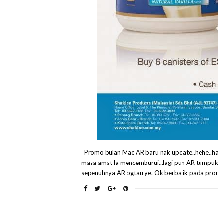
Promo bulan Mac AR baru nak update..hehe..hara
masa amat la mencemburui...lagi pun AR tumpuka
sepenuhnya AR bgtau ye. Ok berbalik pada promo