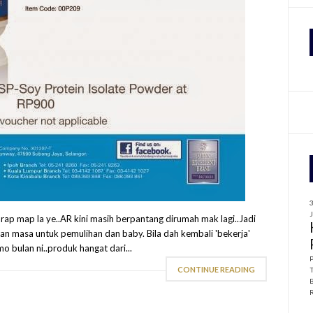
f
r
:
p map la ye..AR kini masih berpantang dirumah mak lagi..Jadi
n masa untuk pemulihan dan baby. Bila dah kembali 'bekerja'
 bulan ni..produk hangat dari...
CONTINUE READING