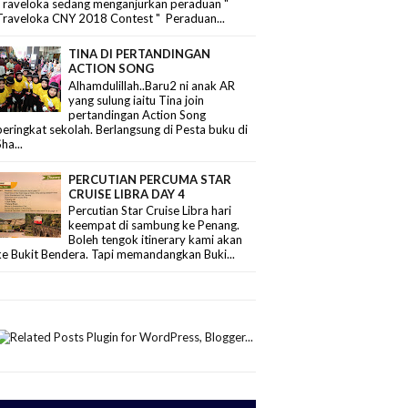
Traveloka sedang menganjurkan peraduan "
Traveloka CNY 2018 Contest " Peraduan...
TINA DI PERTANDINGAN
ACTION SONG
Alhamdulillah..Baru2 ni anak AR
yang sulung iaitu Tina join
pertandingan Action Song
peringkat sekolah. Berlangsung di Pesta buku di
Sha...
PERCUTIAN PERCUMA STAR
CRUISE LIBRA DAY 4
Percutian Star Cruise Libra hari
keempat di sambung ke Penang.
Boleh tengok itinerary kami akan
ke Bukit Bendera. Tapi memandangkan Buki...