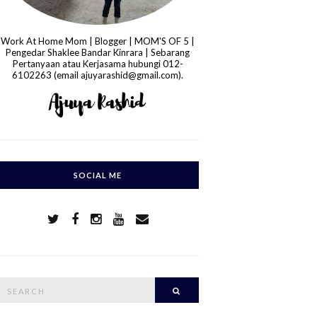
Work At Home Mom | Blogger | MOM'S OF 5 |
Pengedar Shaklee Bandar Kinrara | Sebarang
Pertanyaan atau Kerjasama hubungi 012-
6102263 (email ajuyarashid@gmail.com).
SOCIAL ME
S
Search
e
a