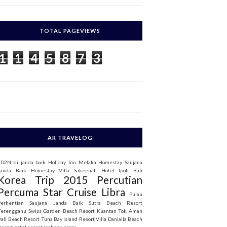
c
h
TOTAL PAGEVIEWS
o
1
1
4
5
8
7
3
AR TRAVELOG
3D2N di janda baik
Holiday Inn Melaka
Homestay Saujana
Janda Baik
Homestay Villa Sakeenah
Hotel Ipoh Bali
Korea Trip 2015
Percutian
Percuma Star Cruise Libra
Pulau
Perhentian
Saujana Janda Baik
Sutra Beach Resort
Terengganu
Swiss Garden Beach Resort Kuantan
Tok Aman
Bali Beach Resort
Tuna Bay Island Resort
Villa Danialla Beach