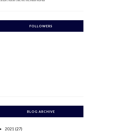
Resort
hotel secret incheon korea
FOLLOWERS
BLOG ARCHIVE
2021
(27)
►