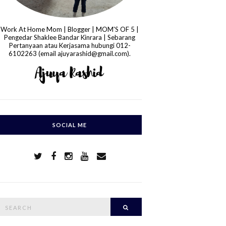
Work At Home Mom | Blogger | MOM'S OF 5 |
Pengedar Shaklee Bandar Kinrara | Sebarang
Pertanyaan atau Kerjasama hubungi 012-
6102263 (email ajuyarashid@gmail.com).
SOCIAL ME
S
Search
e
a