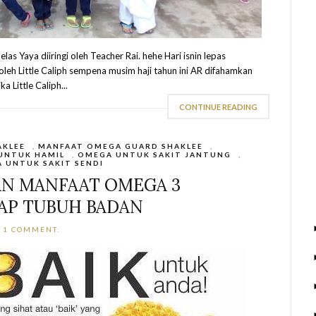
las Yaya diiringi oleh Teacher Rai. hehe Hari isnin lepas
 oleh Little Caliph sempena musim haji tahun ini AR difahamkan
a Little Caliph...
CONTINUE READING
AKLEE
,
MANFAAT OMEGA GUARD SHAKLEE
,
UNTUK HAMIL
,
OMEGA UNTUK SAKIT JANTUNG
,
 UNTUK SAKIT SENDI
AN MANFAAT OMEGA 3
AP TUBUH BADAN
1 COMMENT: