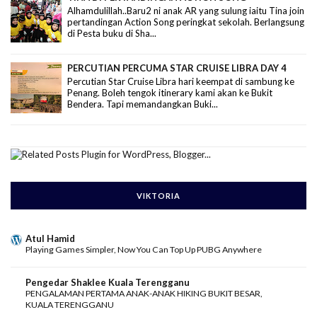
Alhamdulillah..Baru2 ni anak AR yang sulung iaitu Tina join
pertandingan Action Song peringkat sekolah. Berlangsung
di Pesta buku di Sha...
PERCUTIAN PERCUMA STAR CRUISE LIBRA DAY 4
Percutian Star Cruise Libra hari keempat di sambung ke
Penang. Boleh tengok itinerary kami akan ke Bukit
Bendera. Tapi memandangkan Buki...
VIKTORIA
Atul Hamid
Playing Games Simpler, Now You Can Top Up PUBG Anywhere
Pengedar Shaklee Kuala Terengganu
PENGALAMAN PERTAMA ANAK-ANAK HIKING BUKIT BESAR,
KUALA TERENGGANU