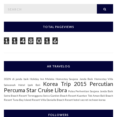
S
Searc
e
a
r
c
h
TOTAL PAGEVIEWS
f
o
1
1
4
8
0
1
6
r
:
AR TRAVELOG
3D2N di janda baik
Holiday Inn Melaka
Homestay Saujana Janda Baik
Homestay Villa
Korea Trip 2015
Percutian
Sakeenah
Hotel Ipoh Bali
Percuma Star Cruise Libra
Pulau Perhentian
Saujana Janda Baik
Sutra Beach Resort Terengganu
Swiss Garden Beach Resort Kuantan
Tok Aman Bali Beach
Resort
Tuna Bay Island Resort
Villa Danialla Beach Resort
hotel secret incheon korea
FOLLOWERS