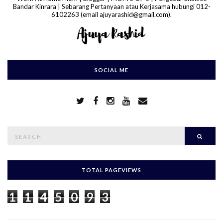
Bandar Kinrara | Sebarang Pertanyaan atau Kerjasama hubungi 012-
6102263 (email ajuyarashid@gmail.com).
SOCIAL ME
S
Searc
e
a
r
c
h
TOTAL PAGEVIEWS
f
o
1
1
4
5
0
9
3
r
: