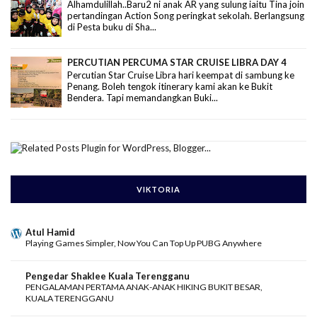
Alhamdulillah..Baru2 ni anak AR yang sulung iaitu Tina join
pertandingan Action Song peringkat sekolah. Berlangsung
di Pesta buku di Sha...
PERCUTIAN PERCUMA STAR CRUISE LIBRA DAY 4
Percutian Star Cruise Libra hari keempat di sambung ke
Penang. Boleh tengok itinerary kami akan ke Bukit
Bendera. Tapi memandangkan Buki...
VIKTORIA
Atul Hamid
Playing Games Simpler, Now You Can Top Up PUBG Anywhere
Pengedar Shaklee Kuala Terengganu
PENGALAMAN PERTAMA ANAK-ANAK HIKING BUKIT BESAR,
KUALA TERENGGANU