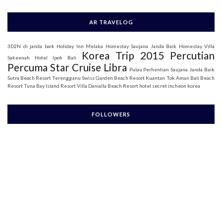
AR TRAVELOG
3D2N di janda baik
Holiday Inn Melaka
Homestay Saujana Janda Baik
Homestay Villa
Korea Trip 2015
Percutian
Sakeenah
Hotel Ipoh Bali
Percuma Star Cruise Libra
Pulau Perhentian
Saujana Janda Baik
Sutra Beach Resort Terengganu
Swiss Garden Beach Resort Kuantan
Tok Aman Bali Beach
Resort
Tuna Bay Island Resort
Villa Danialla Beach Resort
hotel secret incheon korea
FOLLOWERS