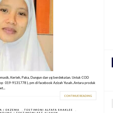
masik, Kerteh, Paka, Dungun dan yg berdekatan. Untuk COD
app 019-9131778 ), pm di facebook Azizah Yusah..Antara produk
t...
CONTINUE READING
A / EKZEMA
,
TESTIMONI ALFAFA SHAKLEE
,
r
ESDUNG / TESTIMONI SET ALAHAN