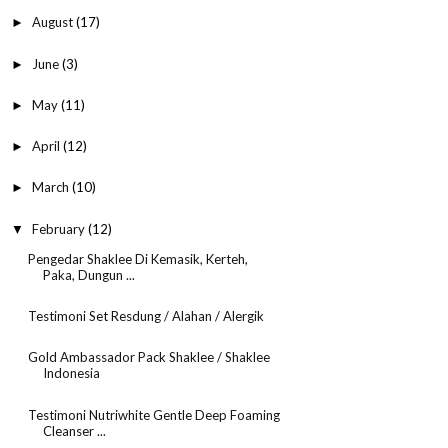
August
(17)
►
June
(3)
►
May
(11)
►
April
(12)
►
March
(10)
►
February
(12)
▼
Pengedar Shaklee Di Kemasik, Kerteh,
Paka, Dungun ...
Testimoni Set Resdung / Alahan / Alergik
Gold Ambassador Pack Shaklee / Shaklee
Indonesia
Testimoni Nutriwhite Gentle Deep Foaming
Cleanser ...