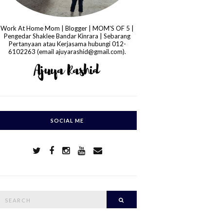
Work At Home Mom | Blogger | MOM'S OF 5 |
Pengedar Shaklee Bandar Kinrara | Sebarang
Pertanyaan atau Kerjasama hubungi 012-
6102263 (email ajuyarashid@gmail.com).
SOCIAL ME
S
Search
e
a