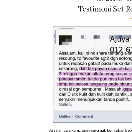
Testimoni Set R
Assalamualaikum..harini saya nak kongsikan 