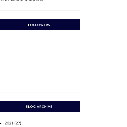
Resort
hotel secret incheon korea
FOLLOWERS
BLOG ARCHIVE
2021
(27)
►