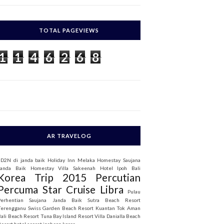
c
h
TOTAL PAGEVIEWS
o
1
1
4
6
2
6
8
AR TRAVELOG
3D2N di janda baik
Holiday Inn Melaka
Homestay Saujana
Janda Baik
Homestay Villa Sakeenah
Hotel Ipoh Bali
Korea Trip 2015
Percutian
Percuma Star Cruise Libra
Pulau
Perhentian
Saujana Janda Baik
Sutra Beach Resort
Terengganu
Swiss Garden Beach Resort Kuantan
Tok Aman
Bali Beach Resort
Tuna Bay Island Resort
Villa Danialla Beach