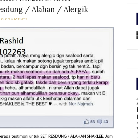
esdung / Alahan / Alergik
f
NO COMMENTS:
r
:
beberapa testimoni untuk SET RESDUNG / ALAHAN SHAKLEE. Jom