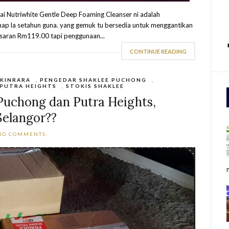
ai Nutriwhite Gentle Deep Foaming Cleanser ni adalah
nap la setahun guna. yang gemuk tu bersedia untuk menggantikan
asaran Rm119.00 tapi penggunaan...
CONTINUE READING
 KINRARA
,
PENGEDAR SHAKLEE PUCHONG
,
 PUTRA HEIGHTS
,
STOKIS SHAKLEE
 Puchong dan Putra Heights,
Selangor??
NO COMMENTS: