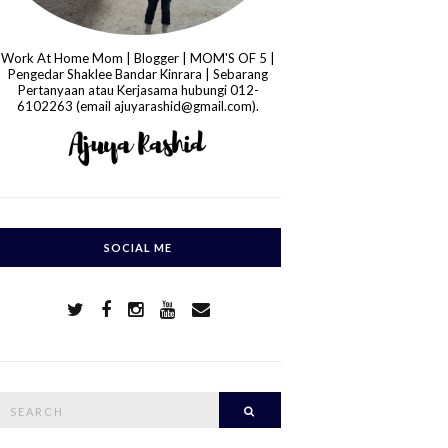
Work At Home Mom | Blogger | MOM'S OF 5 |
Pengedar Shaklee Bandar Kinrara | Sebarang
Pertanyaan atau Kerjasama hubungi 012-
6102263 (email ajuyarashid@gmail.com).
SOCIAL ME
S
Search
e
a