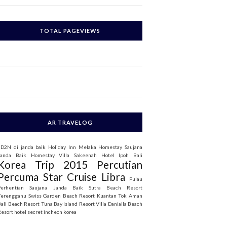
c
h
TOTAL PAGEVIEWS
o
AR TRAVELOG
3D2N di janda baik
Holiday Inn Melaka
Homestay Saujana
Janda Baik
Homestay Villa Sakeenah
Hotel Ipoh Bali
Korea Trip 2015
Percutian
Percuma Star Cruise Libra
Pulau
Perhentian
Saujana Janda Baik
Sutra Beach Resort
Terengganu
Swiss Garden Beach Resort Kuantan
Tok Aman
Bali Beach Resort
Tuna Bay Island Resort
Villa Danialla Beach
Resort
hotel secret incheon korea