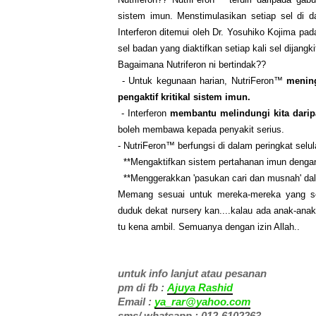
sistem imun. Menstimulasikan setiap sel di 
Interferon ditemui oleh Dr. Yosuhiko Kojima pad
sel badan yang diaktifkan setiap kali sel dijangkit
Bagaimana Nutriferon ni bertindak??
- Untuk kegunaan harian, NutriFeron™
meningk
pengaktif kritikal sistem imun.
- Interferon
membantu melindungi kita dari
boleh membawa kepada penyakit serius.
- NutriFeron™ berfungsi di dalam peringkat selul
**Mengaktifkan sistem pertahanan imun dengan
**Menggerakkan 'pasukan cari dan musnah' dal
Memang sesuai untuk mereka-mereka yang ser
duduk dekat nursery kan....kalau ada anak-an
tu kena ambil. Semuanya dengan izin Allah..
untuk info lanjut atau pesanan
pm di fb :
Ajuya Rashid
Email :
ya_rar@yahoo.com
sms/ whatsapp : 012-6102263