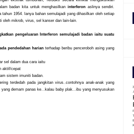
dalam badan kita untuk menghasilkan
interferon
aslinya sendiri.
a tahun 1954. Ianya bahan semulajadi yang dihasilkan oleh setiap
f
i oleh mikrob, virus, sel kanser dan lain-lain.
r
:
atkan pengeluaran Interferon semulajadi badan iaitu suatu
pada pendedahan harian
terhadap beribu penceroboh asing yang
ar sel dalam dua cara iaitu
 aktif/cepat
am sistem imuniti badan.
ing terdedah pada jangkitan virus..contohnya anak-anak yang
ak yang demam panas ke...kalau baby plak...ibu yang menyusukan