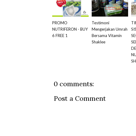
PROMO
Testimoni
T
NUTRIFERON - BUY
Mengerjakan Umrah
SI
6 FREE 1
Bersama Vitamin
S
Shaklee
SE
D
N
SH
0 comments:
Post a Comment