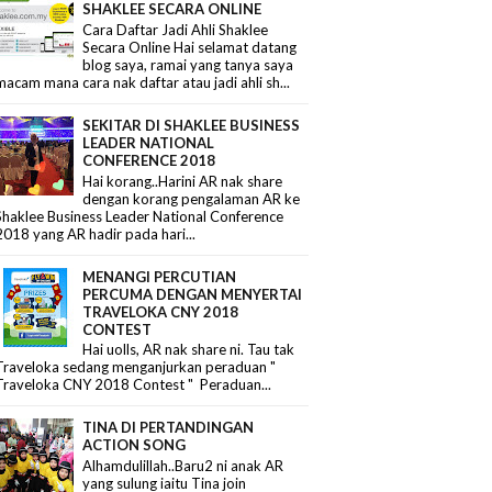
SHAKLEE SECARA ONLINE
Cara Daftar Jadi Ahli Shaklee
Secara Online Hai selamat datang
blog saya, ramai yang tanya saya
macam mana cara nak daftar atau jadi ahli sh...
SEKITAR DI SHAKLEE BUSINESS
LEADER NATIONAL
CONFERENCE 2018
Hai korang..Harini AR nak share
dengan korang pengalaman AR ke
Shaklee Business Leader National Conference
2018 yang AR hadir pada hari...
MENANGI PERCUTIAN
PERCUMA DENGAN MENYERTAI
TRAVELOKA CNY 2018
CONTEST
Hai uolls, AR nak share ni. Tau tak
Traveloka sedang menganjurkan peraduan "
Traveloka CNY 2018 Contest " Peraduan...
TINA DI PERTANDINGAN
ACTION SONG
Alhamdulillah..Baru2 ni anak AR
yang sulung iaitu Tina join