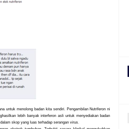
na untuk menolong badan kita sendiri. Pengambilan Nutriferon ni
hasilkan lebih banyak interferon asli untuk menyediakan badan
i dalam skop yang luas terhadap serangan virus.
r
bungan ekstrak tumbuhan, Terbukti secara klinikal mengukuhkan