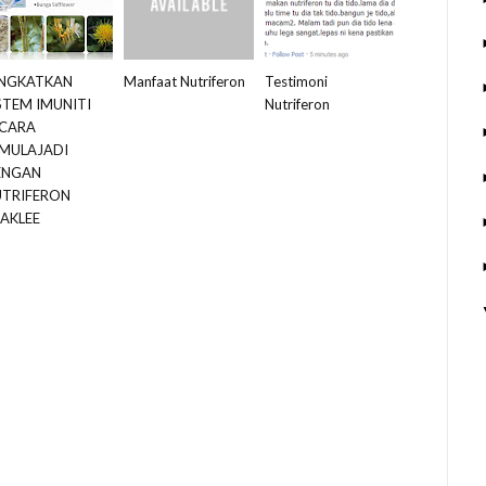
INGKATKAN
Manfaat Nutriferon
Testimoni
STEM IMUNITI
Nutriferon
ECARA
MULAJADI
ENGAN
UTRIFERON
AKLEE