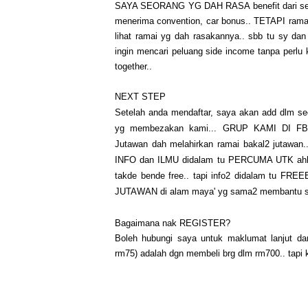
SAYA SEORANG YG DAH RASA benefit dari segi c
menerima convention, car bonus.. TETAPI ramai 
lihat ramai yg dah rasakannya.. sbb tu sy da
ingin mencari peluang side income tanpa perlu
together..
NEXT STEP
Setelah anda mendaftar, saya akan add dlm se
yg membezakan kami... GRUP KAMI DI F
Jutawan dah melahirkan ramai bakal2 jutawa
INFO dan ILMU didalam tu PERCUMA UTK ahli
takde bende free.. tapi info2 didalam tu FR
JUTAWAN di alam maya' yg sama2 membantu s
Bagaimana nak REGISTER?
Boleh hubungi saya untuk maklumat lanjut dan
rm75) adalah dgn membeli brg dlm rm700.. tapi 