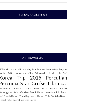
c
h
TOTAL PAGEVIEWS
o
AR TRAVELOG
3D2N di janda baik
Holiday Inn Melaka
Homestay Saujana
Janda Baik
Homestay Villa Sakeenah
Hotel Ipoh Bali
Korea Trip 2015
Percutian
Percuma Star Cruise Libra
Pulau
Perhentian
Saujana Janda Baik
Sutra Beach Resort
Terengganu
Swiss Garden Beach Resort Kuantan
Tok Aman
Bali Beach Resort
Tuna Bay Island Resort
Villa Danialla Beach
Resort
hotel secret incheon korea