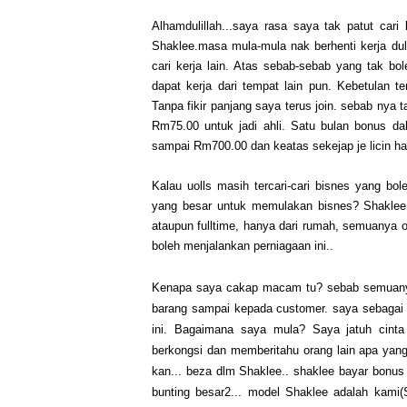
Alhamdulillah...saya rasa saya tak patut car
Shaklee.masa mula-mula nak berhenti kerja dul
cari kerja lain. Atas sebab-sebab yang tak b
dapat kerja dari tempat lain pun. Kebetulan t
Tanpa fikir panjang saya terus join. sebab nya t
Rm75.00 untuk jadi ahli. Satu bulan bonus da
sampai Rm700.00 dan keatas sekejap je licin ha
Kalau uolls masih tercari-cari bisnes yang bol
yang besar untuk memulakan bisnes? Shaklee s
ataupun fulltime, hanya dari rumah, semuanya o
boleh menjalankan perniagaan ini..
Kenapa saya cakap macam tu? sebab semuanya o
barang sampai kepada customer. saya sebagai 
ini. Bagaimana saya mula? Saya jatuh cinta
berkongsi dan memberitahu orang lain apa yang
kan... beza dlm Shaklee.. shaklee bayar bonus .
bunting besar2... model Shaklee adalah kami(