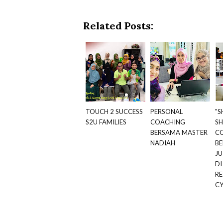
Related Posts:
TOUCH 2 SUCCESS
PERSONAL
"S
S2U FAMILIES
COACHING
SH
BERSAMA MASTER
C
NADIAH
B
JU
DI
RE
CY