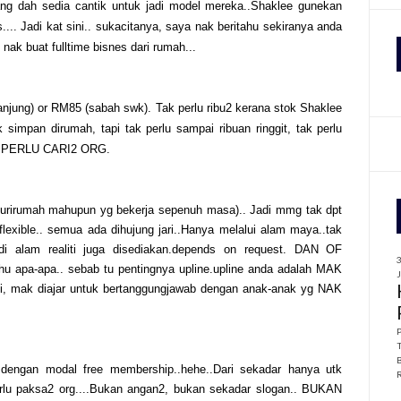
ang dah sedia cantik untuk jadi model mereka..Shaklee gunekan
s.... Jadi kat sini.. sukacitanya, saya nak beritahu sekiranya anda
f
ak buat fulltime bisnes dari rumah...
r
:
njung) or RM85 (sabah swk).
Tak perlu ribu2 kerana stok Shaklee
 simpan dirumah, tapi tak perlu sampai ribuan ringgit, tak perlu
K PERLU CARI2 ORG.
(surirumah mahupun yg bekerja sepenuh masa).. Jadi mmg tak dpt
flexible.. semua ada dihujung jari..Hanya melalui alam maya..tak
 di alam realiti juga disediakan.depends on request. DAN OF
apa-apa.. sebab tu pentingnya upline.upline anda adalah MAK
i, mak diajar untuk bertanggungjawab dengan anak-anak yg NAK
dengan modal free membership..hehe..Dari sekadar hanya utk
 perlu paksa2 org....Bukan angan2, bukan sekadar slogan.. BUKAN