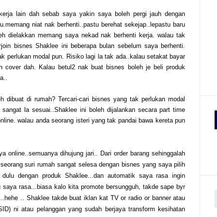
i kerja lain dah sebab saya yakin saya boleh pergi jauh dengan
u.memang niat nak berhenti..pastu berehat sekejap..lepastu baru
oleh dielakkan memang saya nekad nak berhenti kerja. walau tak
erjoin bisnes Shaklee ini beberapa bulan sebelum saya berhenti.
ak perlukan modal pun. Risiko lagi la tak ada..kalau setakat bayar
h cover dah. Kalau betul2 nak buat bisnes boleh je beli produk
a..
eh dibuat di rumah? Tercari-cari bisnes yang tak perlukan modal
angat la sesuai..Shaklee ini boleh dijalankan secara part time
nline. walau anda seorang isteri yang tak pandai bawa kereta pun
nline..semuanya dihujung jari.. Dari order barang sehinggalah
seorang suri rumah sangat selesa dengan bisnes yang saya pilih
 dulu dengan produk Shaklee...dan automatik saya rasa ingin
 saya rasa...biasa kalo kita promote bersungguh, takde sape byr
.hehe .. Shaklee takde buat iklan kat TV or radio or banner atau
SID) ni atau pelanggan yang sudah berjaya transform kesihatan
r