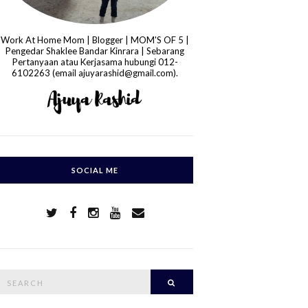
Work At Home Mom | Blogger | MOM'S OF 5 |
Pengedar Shaklee Bandar Kinrara | Sebarang
Pertanyaan atau Kerjasama hubungi 012-
6102263 (email ajuyarashid@gmail.com).
SOCIAL ME
S
Search
e
a