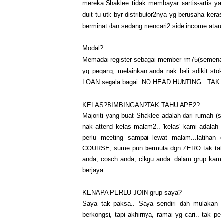
mereka.Shaklee tidak membayar aartis-artis y
duit tu utk byr distributor2nya yg berusaha kera
berminat dan sedang mencari2 side income atau n
Modal?
Memadai register sebagai member rm75(semena
yg pegang, melainkan anda nak beli sdikit stok
LOAN segala bagai. NO HEAD HUNTING.. TA
KELAS?BIMBINGAN?TAK TAHU APE2?
Majoriti yang buat Shaklee adalah dari rumah 
nak attend kelas malam2.. 'kelas' kami adalah 
perlu meeting sampai lewat malam...latihan
COURSE, sume pun bermula dgn ZERO tak tahu 
anda, coach anda, cikgu anda..dalam grup kam
berjaya..
KENAPA PERLU JOIN grup saya?
Saya tak paksa.. Saya sendiri dah mulakan 
berkongsi, tapi akhirnya, ramai yg cari.. tak