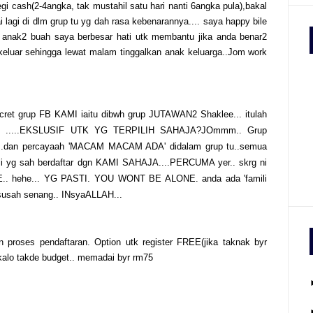
ash(2-4angka, tak mustahil satu hari nanti 6angka pula),bakal
lagi di dlm grup tu yg dah rasa kebenarannya.... saya happy bile
n anak2 buah saya berbesar hati utk membantu jika anda benar2
 keluar sehingga lewat malam tinggalkan anak keluarga..Jom work
cret grup FB KAMI iaitu dibwh grup JUTAWAN2 Shaklee... itulah
B .....EKSLUSIF UTK YG TERPILIH SAHAJA?JOmmm.. Grup
n...dan percayaah 'MACAM MACAM ADA' didalam grup tu..semua
 yg sah berdaftar dgn KAMI SAHAJA....PERCUMA yer.. skrg ni
EEE.. hehe... YG PASTI. YOU WONT BE ALONE. anda ada 'famili
usah senang.. INsyaALLAH...
 proses pendaftaran. Option utk register FREE(jika taknak byr
kalo takde budget.. memadai byr rm75