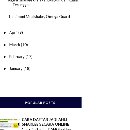
Terengganu
Testimoni Mealshake, Omega Guard
April
(9)
►
March
(10)
►
February
(17)
►
January
(18)
►
POPULAR POSTS
CARA DAFTAR JADI AHLI
SHAKLEE SECARA ONLINE
Cara Daftar Jadi Ahli Shaklee