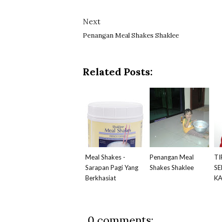
Next
Penangan Meal Shakes Shaklee
Related Posts:
Meal Shakes -
Penangan Meal
TI
Sarapan Pagi Yang
Shakes Shaklee
SE
Berkhasiat
K
0 comments: