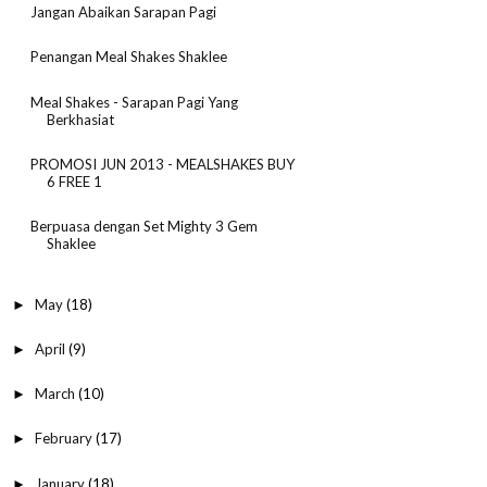
Jangan Abaikan Sarapan Pagi
Penangan Meal Shakes Shaklee
Meal Shakes - Sarapan Pagi Yang
Berkhasiat
PROMOSI JUN 2013 - MEALSHAKES BUY
6 FREE 1
Berpuasa dengan Set Mighty 3 Gem
Shaklee
May
(18)
►
April
(9)
►
March
(10)
►
February
(17)
►
January
(18)
►