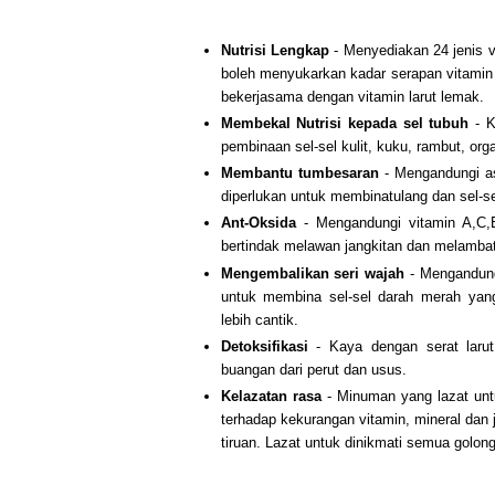
Nutrisi Lengkap
- Menyediakan 24 jenis v
boleh menyukarkan kadar serapan vitamin 
bekerjasama dengan vitamin larut lemak.
Membekal Nutrisi kepada sel tubuh
- K
pembinaan sel-sel kulit, kuku, rambut, orga
Membantu tumbesaran
- Mengandungi as
diperlukan untuk membinatulang dan sel-s
Ant-Oksida
- Mengandungi vitamin A,C,E
bertindak melawan jangkitan dan melamba
Mengembalikan seri wajah
- Mengandung
untuk membina sel-sel darah merah yang
lebih cantik.
Detoksifikasi
- Kaya dengan serat laru
buangan dari perut dan usus.
Kelazatan rasa
- Minuman yang lazat untu
terhadap kekurangan vitamin, mineral dan
tiruan. Lazat untuk dinikmati semua golon