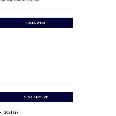
Resort
hotel secret incheon korea
FOLLOWERS
BLOG ARCHIVE
2021
(27)
►