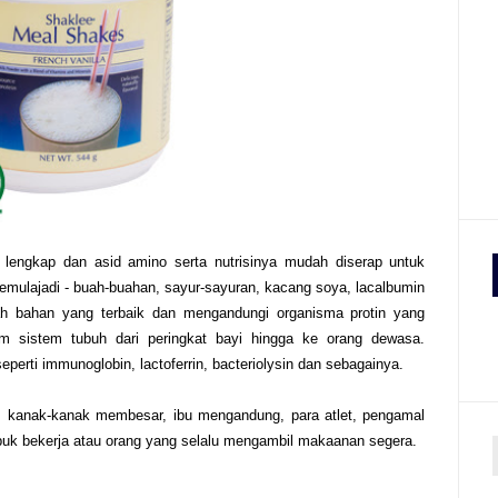
lengkap dan asid amino serta nutrisinya mudah diserap untuk
semulajadi - buah-buahan, sayur-sayuran, kacang soya, lacalbumin
alah bahan yang terbaik dan mengandungi organisma protin yang
am sistem tubuh dari peringkat bayi hingga ke orang dewasa.
eperti immunoglobin, lactoferrin, bacteriolysin dan sebagainya.
r, kanak-kanak membesar, ibu mengandung, para atlet, pengamal
sibuk bekerja atau orang yang selalu mengambil makaanan segera.
r