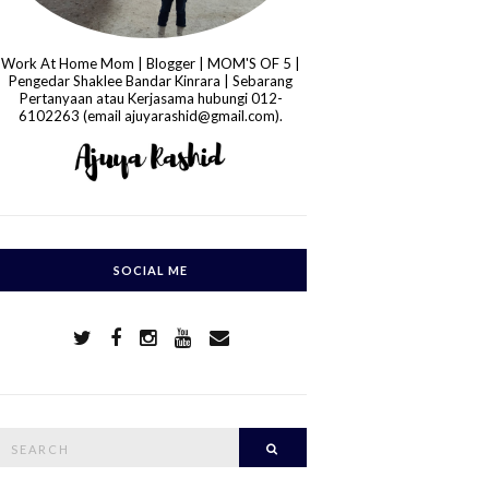
Work At Home Mom | Blogger | MOM'S OF 5 |
Pengedar Shaklee Bandar Kinrara | Sebarang
Pertanyaan atau Kerjasama hubungi 012-
6102263 (email ajuyarashid@gmail.com).
SOCIAL ME
S
Search
e
a