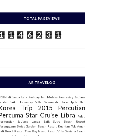
c
h
TOTAL PAGEVIEWS
o
1
1
4
6
2
3
1
AR TRAVELOG
3D2N di janda baik
Holiday Inn Melaka
Homestay Saujana
Janda Baik
Homestay Villa Sakeenah
Hotel Ipoh Bali
Korea Trip 2015
Percutian
Percuma Star Cruise Libra
Pulau
Perhentian
Saujana Janda Baik
Sutra Beach Resort
Terengganu
Swiss Garden Beach Resort Kuantan
Tok Aman
Bali Beach Resort
Tuna Bay Island Resort
Villa Danialla Beach