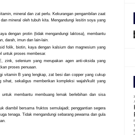
itamin, mineral dan zat perlu. Kekurangan pengambilan zaat
f
dan mineral oleh tubuh kita. Mengandungi lesitin soya yang
r
:
aya dengan protin (tidak mengandungi laktosa), membantu
n, darah, imun dan lain-lain.
id folik, biotin, kaya dengan kalsium dan magnesium yang
el untuk proses membesar.
, zink, selenium yang merupakan agen anti-oksida yang
tkan proses penuaan.
i vitamin B yang lengkap, zat besi dan copper yang cukup
 sihat, sekaligus memberikan kompleksi wajah/kulit yang
t untuk membantu membuang lemak berlebihan dan sisa
k diambil bersama fruktos semulajadi; penggantian segera
 juga tenaga. Tidak mengandungi sebarang pewarna dan gula
gan.