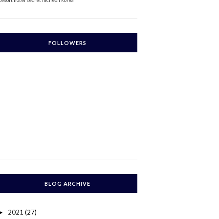
Resort
hotel secret incheon korea
FOLLOWERS
BLOG ARCHIVE
2021
(27)
►