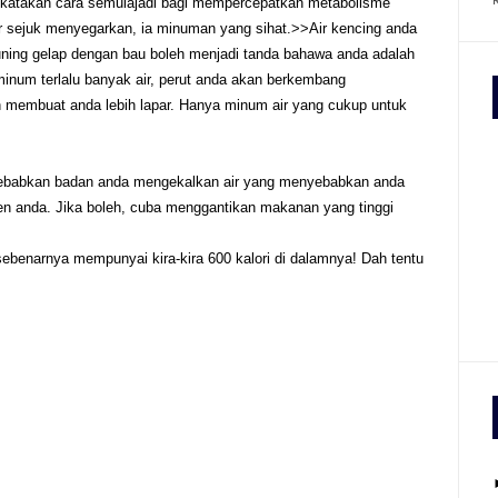
u dikatakan cara semulajadi bagi mempercepatkan metabolisme
r sejuk menyegarkan, ia minuman yang sihat.>>Air kencing anda
kuning gelap dengan bau boleh menjadi tanda bahawa anda adalah
 minum terlalu banyak air, perut anda akan berkembang
n membuat anda lebih lapar. Hanya minum air yang cukup untuk
ebabkan badan anda mengekalkan air yang menyebabkan anda
n anda. Jika boleh, cuba menggantikan makanan yang tinggi
sebenarnya mempunyai kira-kira 600 kalori di dalamnya! Dah tentu