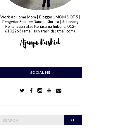
Work At Home Mom | Blogger | MOM'S OF 5 |
Pengedar Shaklee Bandar Kinrara | Sebarang
Pertanyaan atau Kerjasama hubungi 012-
6102263 (email ajuyarashid@gmail.com).
SOCIAL ME
S
Search
e
a