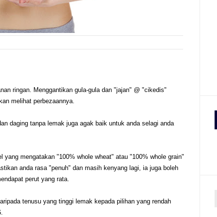
n ringan. Menggantikan gula-gula dan "jajan" @ "cikedis"
kan melihat perbezaannya.
an daging tanpa lemak juga agak baik untuk anda selagi anda
abel yang mengatakan "100% whole wheat" atau "100% whole grain"
tikan anda rasa "penuh" dan masih kenyang lagi, ia juga boleh
ndapat perut yang rata.
aripada tenusu yang tinggi lemak kepada pilihan yang rendah
.
r