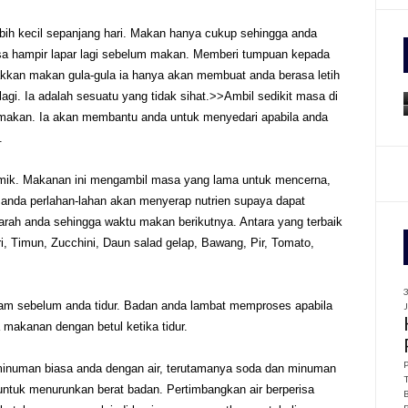
ih kecil sepanjang hari. Makan hanya cukup sehingga anda
f
a hampir lapar lagi sebelum makan. Memberi tumpuan kepada
r
kan makan gula-gula ia hanya akan membuat anda berasa letih
:
. Ia adalah sesuatu yang tidak sihat.>>Ambil sedikit masa di
 makan. Ia akan membantu anda untuk menyedari apabila anda
.
mik. Makanan ini mengambil masa yang lama untuk mencerna,
anda perlahan-lahan akan menyerap nutrien supaya dapat
rah anda sehingga waktu makan berikutnya. Antara yang terbaik
, Timun, Zucchini, Daun salad gelap, Bawang, Pir, Tomato,
jam sebelum anda tidur. Badan anda lambat memproses apabila
makanan dengan betul ketika tidur.
minuman biasa anda dengan air, terutamanya soda dan minuman
untuk menurunkan berat badan. Pertimbangkan air berperisa