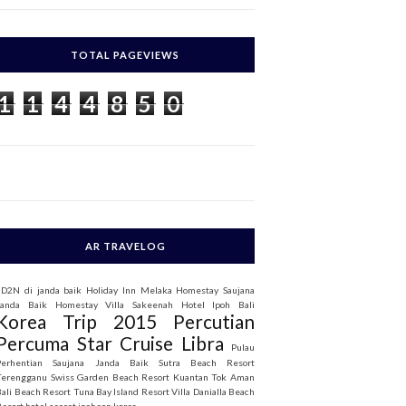
c
h
TOTAL PAGEVIEWS
o
1
1
4
4
8
5
0
AR TRAVELOG
3D2N di janda baik
Holiday Inn Melaka
Homestay Saujana
Janda Baik
Homestay Villa Sakeenah
Hotel Ipoh Bali
Korea Trip 2015
Percutian
Percuma Star Cruise Libra
Pulau
Perhentian
Saujana Janda Baik
Sutra Beach Resort
Terengganu
Swiss Garden Beach Resort Kuantan
Tok Aman
Bali Beach Resort
Tuna Bay Island Resort
Villa Danialla Beach