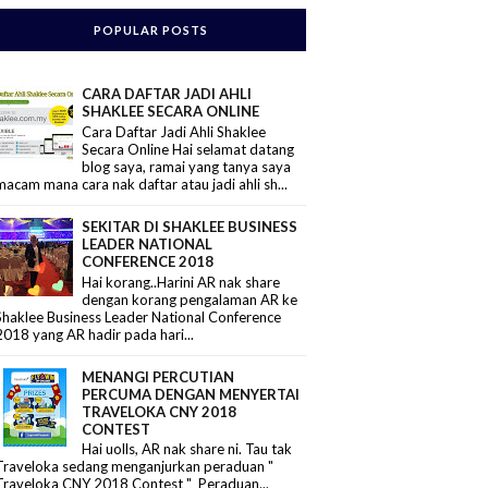
POPULAR POSTS
CARA DAFTAR JADI AHLI
SHAKLEE SECARA ONLINE
Cara Daftar Jadi Ahli Shaklee
Secara Online Hai selamat datang
blog saya, ramai yang tanya saya
macam mana cara nak daftar atau jadi ahli sh...
SEKITAR DI SHAKLEE BUSINESS
LEADER NATIONAL
CONFERENCE 2018
Hai korang..Harini AR nak share
dengan korang pengalaman AR ke
Shaklee Business Leader National Conference
2018 yang AR hadir pada hari...
MENANGI PERCUTIAN
PERCUMA DENGAN MENYERTAI
TRAVELOKA CNY 2018
CONTEST
Hai uolls, AR nak share ni. Tau tak
Traveloka sedang menganjurkan peraduan "
Traveloka CNY 2018 Contest " Peraduan...