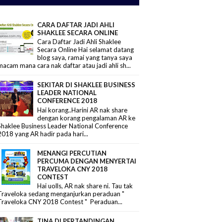
CARA DAFTAR JADI AHLI
SHAKLEE SECARA ONLINE
Cara Daftar Jadi Ahli Shaklee
Secara Online Hai selamat datang
blog saya, ramai yang tanya saya
macam mana cara nak daftar atau jadi ahli sh...
SEKITAR DI SHAKLEE BUSINESS
LEADER NATIONAL
CONFERENCE 2018
Hai korang..Harini AR nak share
dengan korang pengalaman AR ke
Shaklee Business Leader National Conference
2018 yang AR hadir pada hari...
MENANGI PERCUTIAN
PERCUMA DENGAN MENYERTAI
TRAVELOKA CNY 2018
CONTEST
Hai uolls, AR nak share ni. Tau tak
Traveloka sedang menganjurkan peraduan "
Traveloka CNY 2018 Contest " Peraduan...
TINA DI PERTANDINGAN