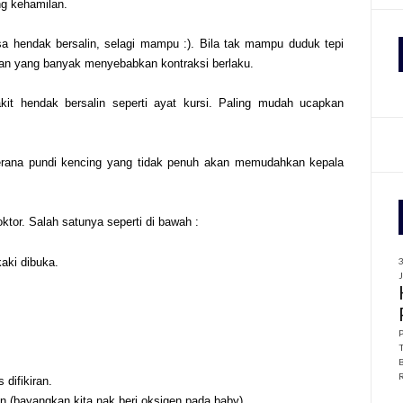
ng kehamilan.
f
sa hendak bersalin, selagi mampu :). Bila tak mampu duduk tepi
kan yang banyak menyebabkan kontraksi berlaku.
r
:
kit hendak bersalin seperti ayat kursi. Paling mudah ucapkan
kerana pundi kencing yang tidak penuh akan memudahkan kepala
tor. Salah satunya seperti di bawah :
kaki dibuka.
 difikiran.
an (bayangkan kita nak beri oksigen pada baby) .