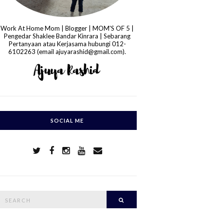
Work At Home Mom | Blogger | MOM'S OF 5 |
Pengedar Shaklee Bandar Kinrara | Sebarang
Pertanyaan atau Kerjasama hubungi 012-
6102263 (email ajuyarashid@gmail.com).
SOCIAL ME
S
Search
e
a