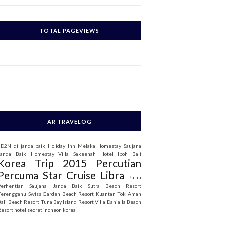
c
h
TOTAL PAGEVIEWS
o
AR TRAVELOG
3D2N di janda baik
Holiday Inn Melaka
Homestay Saujana
Janda Baik
Homestay Villa Sakeenah
Hotel Ipoh Bali
Korea Trip 2015
Percutian
Percuma Star Cruise Libra
Pulau
Perhentian
Saujana Janda Baik
Sutra Beach Resort
Terengganu
Swiss Garden Beach Resort Kuantan
Tok Aman
Bali Beach Resort
Tuna Bay Island Resort
Villa Danialla Beach
Resort
hotel secret incheon korea