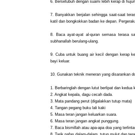
6. Bersetubuh dengan suami lebih kerap di huju
7. Banyakkan berjalan sehingga saat-saat tera
katil dan bongkokkan badan ke depan. Pergera
8. Baca ayat-ayat al-quran semasa terasa sa
subhanallah berulang-ulang.
9. Cuba untuk buang air kecil dengan kerap 
bayi keluar.
10. Gunakan teknik meneran yang disarankan dok
1. Berbaringlah dengan lutut berlipat dan kedua 
2. Angkat kepala, dagu cecah dada.
3. Mata pandang perut (digalakkan tutup mata)
4. Tangan pegang buku lali kaki
5. Masa teran jangan keluarkan suara.
6. Masa teran jangan angkat punggung.
7. Baca bismillah atau apa-apa doa yang terlintas
8. Tarik nafas dalam-dalam, tutup mulut dan ter