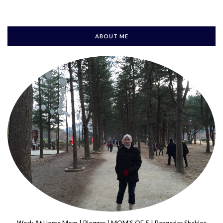
ABOUT ME