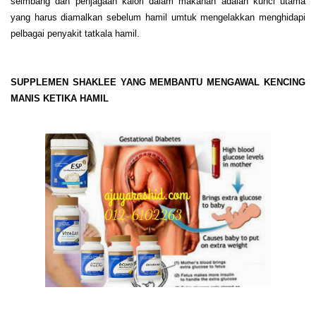
seimbang dan penjagaan kalori dalam makanan adalah kunci utama
yang harus diamalkan sebelum hamil umtuk mengelakkan menghidapi
pelbagai penyakit tatkala hamil.
SUPPLEMEN SHAKLEE YANG MEMBANTU MENGAWAL KENCING
MANIS KETIKA HAMIL