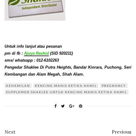
Untuk info lanjut atau pesanan
pm di fb :
Ajuya Rashid
(SID 920211)
sms/ whatsapp :
012-6102263
Pengedar Shaklee Di Putra Heights, Bandar Kinrara, Puchong, Seri
Kembangan dan Alam Megah, Shah Alam.
KEHAMILAN
KENCING MANIS KETIKA HAMIL
PREGNANCY
SUPPLEMEN SHAKLEE UNTUK KENCING MANIS KETIKA HAMIL
Next
Previous