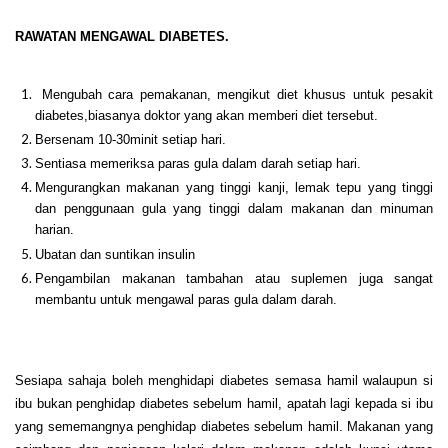
RAWATAN MENGAWAL DIABETES.
Mengubah cara pemakanan, mengikut diet khusus untuk pesakit
diabetes,biasanya doktor yang akan memberi diet tersebut.
Bersenam 10-30minit setiap hari.
Sentiasa memeriksa paras gula dalam darah setiap hari.
Mengurangkan makanan yang tinggi kanji, lemak tepu yang tinggi
dan penggunaan gula yang tinggi dalam makanan dan minuman
harian.
Ubatan dan suntikan insulin
Pengambilan makanan tambahan atau suplemen juga sangat
membantu untuk mengawal paras gula dalam darah.
Sesiapa sahaja boleh menghidapi diabetes semasa hamil walaupun si
ibu bukan penghidap diabetes sebelum hamil, apatah lagi kepada si ibu
yang sememangnya penghidap diabetes sebelum hamil. Makanan yang