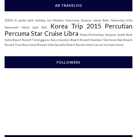
AR TRAVELOG
3D2N di janda baik
Holiday Inn Melaka
Homestay Saujana Janda Baik
Homestay Villa
Korea Trip 2015
Percutian
Sakeenah
Hotel Ipoh Bali
Percuma Star Cruise Libra
Pulau Perhentian
Saujana Janda Baik
Sutra Beach Resort Terengganu
Swiss Garden Beach Resort Kuantan
Tok Aman Bali Beach
Resort
Tuna Bay Island Resort
Villa Danialla Beach Resort
hotel secret incheon korea
FOLLOWERS