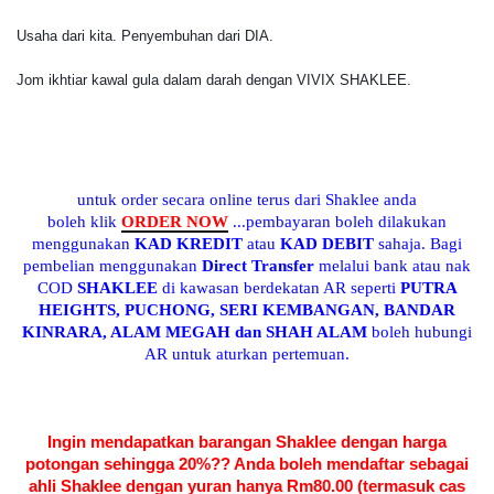
Usaha dari kita. Penyembuhan dari DIA.
Jom ikhtiar kawal gula dalam darah dengan VIVIX SHAKLEE.
untuk order secara online terus dari Shaklee and
a
boleh klik
ORDER NOW
...pembayaran boleh dilakukan
menggunakan
KAD KREDIT
atau
KAD DEBIT
sahaja. Bagi
pembelian menggunakan
Direct Transfer
melalui bank atau nak
COD
SHAKLEE
di kawasan berdekatan AR seperti
PUTRA
HEIGHTS, PUCHONG, SERI KEMBANGAN, BANDAR
KINRARA, ALAM MEGAH dan SHAH ALAM
boleh hubungi
AR untuk aturkan pertemuan.
Ingin mendapatkan barangan Shaklee dengan harga
potongan sehingga 20%?? Anda boleh mendaftar sebagai
ahli Shaklee dengan yuran hanya Rm80.00 (termasuk cas