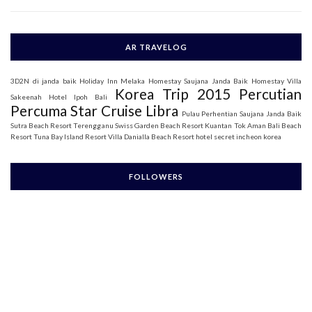
AR TRAVELOG
3D2N di janda baik
Holiday Inn Melaka
Homestay Saujana Janda Baik
Homestay Villa
Korea Trip 2015
Percutian
Sakeenah
Hotel Ipoh Bali
Percuma Star Cruise Libra
Pulau Perhentian
Saujana Janda Baik
Sutra Beach Resort Terengganu
Swiss Garden Beach Resort Kuantan
Tok Aman Bali Beach
Resort
Tuna Bay Island Resort
Villa Danialla Beach Resort
hotel secret incheon korea
FOLLOWERS