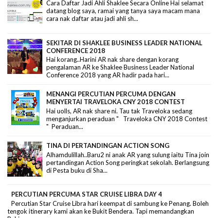
Cara Daftar Jadi Ahli Shaklee Secara Online Hai selamat
datang blog saya, ramai yang tanya saya macam mana
cara nak daftar atau jadi ahli sh...
SEKITAR DI SHAKLEE BUSINESS LEADER NATIONAL
CONFERENCE 2018
Hai korang..Harini AR nak share dengan korang
pengalaman AR ke Shaklee Business Leader National
Conference 2018 yang AR hadir pada hari...
MENANGI PERCUTIAN PERCUMA DENGAN
MENYERTAI TRAVELOKA CNY 2018 CONTEST
Hai uolls, AR nak share ni. Tau tak Traveloka sedang
menganjurkan peraduan " Traveloka CNY 2018 Contest
" Peraduan...
TINA DI PERTANDINGAN ACTION SONG
Alhamdulillah..Baru2 ni anak AR yang sulung iaitu Tina join
pertandingan Action Song peringkat sekolah. Berlangsung
di Pesta buku di Sha...
PERCUTIAN PERCUMA STAR CRUISE LIBRA DAY 4
Percutian Star Cruise Libra hari keempat di sambung ke Penang. Boleh
tengok itinerary kami akan ke Bukit Bendera. Tapi memandangkan