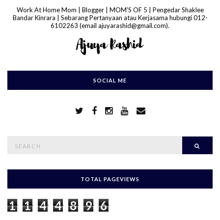
Work At Home Mom | Blogger | MOM'S OF 5 | Pengedar Shaklee
Bandar Kinrara | Sebarang Pertanyaan atau Kerjasama hubungi 012-
6102263 (email ajuyarashid@gmail.com).
SOCIAL ME
S
Searc
e
a
r
c
h
TOTAL PAGEVIEWS
f
o
1
1
4
4
8
9
6
r
: