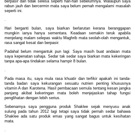
berpasir dan tidak selesa seperti hari-hari sebelumnya. Walaupun saya
rabun jauh dan bercermin mata saya belum pernah mengalami masalah
seperti ini.
.
Hari berganti bulan, saya biarkan berlarutan kerana beranggapan
mungkin ianya hanya sementara. Keadaan semakin teruk apabila
menjelang malam selepas waktu Maghrib mata seolah-olah mengantuk,
rasa sangat kesat dan berpasir.
Padahal belum mengantuk pun lagi. Saya masih buat andaian mata
saya kepenatan sahaja. Sedar tak sedar saya biarkan mata kekeringan
tanpa apa-apa tindakan selama hampir 8 bulan.
.
Pada masa itu, saya mula rasa khuatir dan terfikir apakah ini tanda-
tanda badan saya kekurangan sesuatu nutrien penting khususnya
vitamin A dan Karotena. Hasil pembacaan semula tentang kesan jangka
panjang akibat kekeringan mata boleh menjejaskan tahap fungsi
penglihatan dengan lebih serius.
Sebenarnya saya pengguna produk Shaklee sejak menyusu anak
sulung pada tahun 2012 lagi tetapi saya tidak pernah sedar bahawa
Shaklee ada satu produk emas yang sangat bagus untuk kesihatan
mata.
.