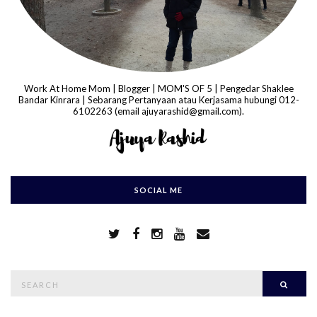
Work At Home Mom | Blogger | MOM'S OF 5 | Pengedar Shaklee
Bandar Kinrara | Sebarang Pertanyaan atau Kerjasama hubungi 012-
6102263 (email ajuyarashid@gmail.com).
SOCIAL ME
S
Searc
e
a
r