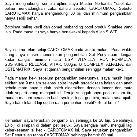
Saya menghubungi semula upline saya Master Norhanita Yusof dan
beliau mencadangkan cuba dahulu sebotol CAROTOMAX. Sebotol
CAROTOMAX hanya mengandungi 30 biji dan minimum pengambilan
hanya sebiji sehari.
Botolnya paling kecil dan comel berbanding botol produk Shaklee yang
lain. Pada masa itu saya hanya bertawakal kepada Allah S.W.T.
.
Saya cuma telan sebiji CAROTOMAX pada waktu malam. Pada waktu
siang saya masih meneruskan pengambilan Set Penyusuan dengan
kadar sangat minimum iaitu ESP, VITA-LEA IRON FORMULA,
SUSTAINED RELEASE VITA-C 500gm, B COMPLEX, ALFALFA, dan
OSTEMATRIX. Saya istiqamah pengambilan sehingga malam ke-3.
Pada malam ke-4 sebelum pengambilan seterusnya, saya masih ingat
sekitar jam 9 malam selepas solat Insyak terdetik rasa hairan dan aneh
bebola mata saya sudah boleh digerakkan dengan lancar dan mata
tidak seperti orang mengantuk!. Teruja sungguh saya pada malam itu,
macam-macam perasaan hadir-syukur, lega, gembira, malah rasa ajaib.
Saya baru telan 3 biji sudah rasa perubahan positif? Betul ke ni?
.
Kemudian saya teruskan pengambilan sehingga ke 20 biji. Selebihnya
10 biji di simpan di dalam peti sejuk. Saya sengaja mahu menguji lagi
keberkesanan si kecik CAROTOMAX ini. Saya teruskan pengambilan
Set Penyusuan tanpa CAROTOMAX sehingga hampir 60 hari.