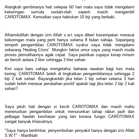
Alangkah gembiranya hati selepas 60 hari mata saya tidak mengalami
kekeringan semula seolah-olah seperti masih mengambil
CAROTOMAX. Kemudian saya habiskan 10 biji yang berbaki.
.
Alhamdulillah dengan izin Allah s.w.t saya diberi kesempatan merasai
kekeringan mata yang perit hanya selama 8 bulan sahaja. Sepanjang
tempoh pengambilan CAROTOMAX syukur saya tidak mengalami
sebarang 'Healing Crisis'. Mungkin faktor umur saya yang masih muda
proses pemulihannya agak cepat. Saya pastikan supaya kerap minum
air bersih antara 2 liter sehingga 3 liter sehari.
Kini saya baru sahaja mengetahui bahawa rawatan bagi kes mata
kering, CAROTOMAX boleh di tingkatkan pengambilannya sehingga 2
biji 2 kali sehari. Bayangkanlah jika telan 1 biji sehari selama 3 hari
sudah boleh merasai perubahan positif apatah lagi jika telan 2 biji 2 kali
sehari?
.
Saya jatuh hati dengan si kecik CAROTOMAX dan masih mahu
meneruskan pengambilan untuk menurunkan tahap rabun jauh dan
pelbagai faedah kesihatan yang lain kerana fungsi CAROTOMAX
sangat banyak khasiatnya.
"Saya hanya berikhtiar, penyembuhan penyakit hanya dengan izin Allah
S.W.T" - Mardhiah