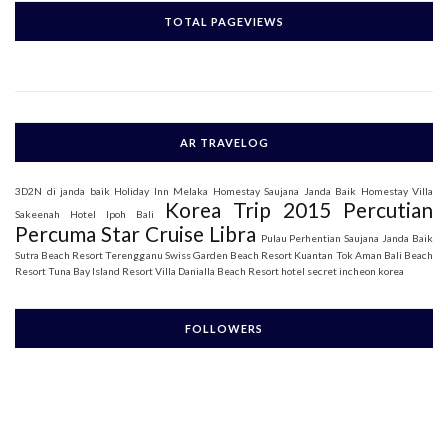
c
h
TOTAL PAGEVIEWS
f
o
r
:
AR TRAVELOG
3D2N di janda baik
Holiday Inn Melaka
Homestay Saujana Janda Baik
Homestay Villa
Korea Trip 2015
Percutian
Sakeenah
Hotel Ipoh Bali
Percuma Star Cruise Libra
Pulau Perhentian
Saujana Janda Baik
Sutra Beach Resort Terengganu
Swiss Garden Beach Resort Kuantan
Tok Aman Bali Beach
Resort
Tuna Bay Island Resort
Villa Danialla Beach Resort
hotel secret incheon korea
FOLLOWERS