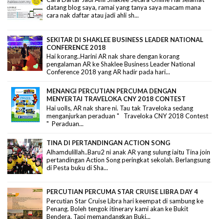
datang blog saya, ramai yang tanya saya macam mana
cara nak daftar atau jadi ahli sh...
SEKITAR DI SHAKLEE BUSINESS LEADER NATIONAL
CONFERENCE 2018
Hai korang..Harini AR nak share dengan korang
pengalaman AR ke Shaklee Business Leader National
Conference 2018 yang AR hadir pada hari...
MENANGI PERCUTIAN PERCUMA DENGAN
MENYERTAI TRAVELOKA CNY 2018 CONTEST
Hai uolls, AR nak share ni. Tau tak Traveloka sedang
menganjurkan peraduan " Traveloka CNY 2018 Contest
" Peraduan...
TINA DI PERTANDINGAN ACTION SONG
Alhamdulillah..Baru2 ni anak AR yang sulung iaitu Tina join
pertandingan Action Song peringkat sekolah. Berlangsung
di Pesta buku di Sha...
PERCUTIAN PERCUMA STAR CRUISE LIBRA DAY 4
Percutian Star Cruise Libra hari keempat di sambung ke
Penang. Boleh tengok itinerary kami akan ke Bukit
Bendera. Tapi memandangkan Buki...