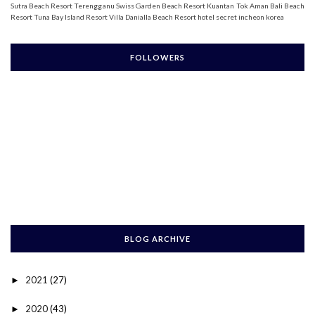
Sutra Beach Resort Terengganu
Swiss Garden Beach Resort Kuantan
Tok Aman Bali Beach
Resort
Tuna Bay Island Resort
Villa Danialla Beach Resort
hotel secret incheon korea
FOLLOWERS
BLOG ARCHIVE
2021
(27)
►
2020
(43)
►