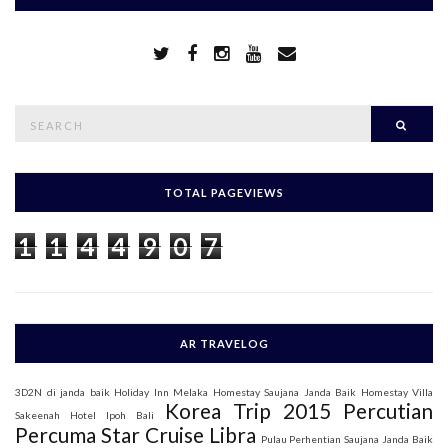
S
Searc
e
a
r
c
h
TOTAL PAGEVIEWS
f
o
1
1
4
4
9
0
7
r
:
AR TRAVELOG
3D2N di janda baik
Holiday Inn Melaka
Homestay Saujana Janda Baik
Homestay Villa
Korea Trip 2015
Percutian
Sakeenah
Hotel Ipoh Bali
Percuma Star Cruise Libra
Pulau Perhentian
Saujana Janda Baik