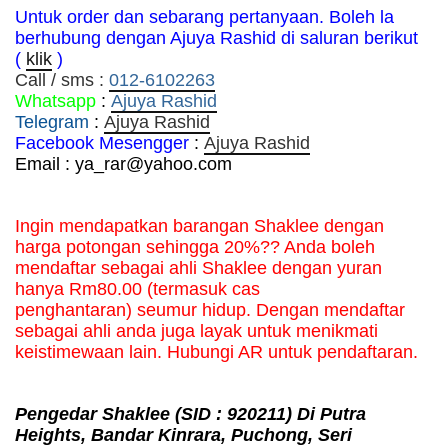
Untuk order dan sebarang pertanyaan. Boleh la
berhubung dengan Ajuya Rashid di saluran berikut
(
klik
)
Call / sms :
012-6102263
Whatsapp
:
Ajuya Rashid
Telegram
:
Ajuya Rashid
Facebook Mesengger
:
Ajuya Rashid
Email : ya_rar@yahoo.com
Ingin mendapatkan barangan Shaklee dengan 
harga potongan sehingga 20%?? Anda boleh 
mendaftar sebagai ahli Shaklee dengan yuran 
hanya Rm80.00 (termasuk cas 
penghantaran) seumur hidup. Dengan mendaftar 
sebagai ahli anda juga layak untuk menikmati 
keistimewaan lain. Hubungi AR untuk pendaftaran.
Pengedar Shaklee
(SID : 920211)
Di Putra
Heights, Bandar Kinrara, Puchong, Seri