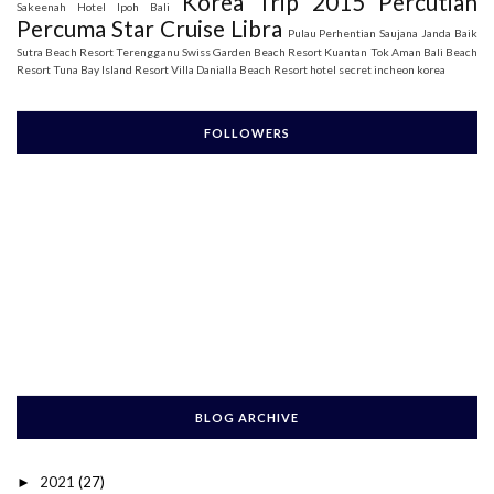
Korea Trip 2015
Percutian
Sakeenah
Hotel Ipoh Bali
Percuma Star Cruise Libra
Pulau Perhentian
Saujana Janda Baik
Sutra Beach Resort Terengganu
Swiss Garden Beach Resort Kuantan
Tok Aman Bali Beach
Resort
Tuna Bay Island Resort
Villa Danialla Beach Resort
hotel secret incheon korea
FOLLOWERS
BLOG ARCHIVE
2021
(27)
►