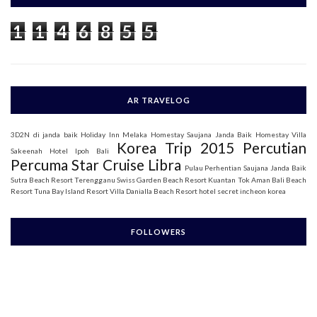
f
o
1
1
4
6
8
5
5
r
:
AR TRAVELOG
3D2N di janda baik
Holiday Inn Melaka
Homestay Saujana Janda Baik
Homestay Villa
Korea Trip 2015
Percutian
Sakeenah
Hotel Ipoh Bali
Percuma Star Cruise Libra
Pulau Perhentian
Saujana Janda Baik
Sutra Beach Resort Terengganu
Swiss Garden Beach Resort Kuantan
Tok Aman Bali Beach
Resort
Tuna Bay Island Resort
Villa Danialla Beach Resort
hotel secret incheon korea
FOLLOWERS