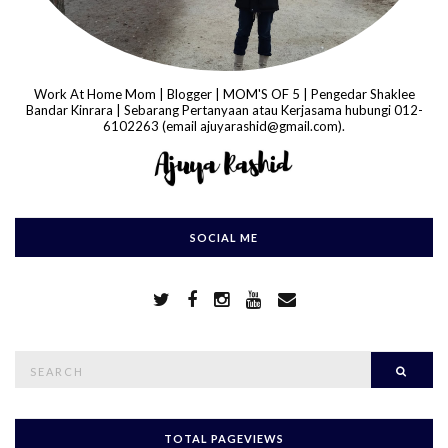
Work At Home Mom | Blogger | MOM'S OF 5 | Pengedar Shaklee
Bandar Kinrara | Sebarang Pertanyaan atau Kerjasama hubungi 012-
6102263 (email ajuyarashid@gmail.com).
SOCIAL ME
S
Searc
e
a
r
c
h
TOTAL PAGEVIEWS