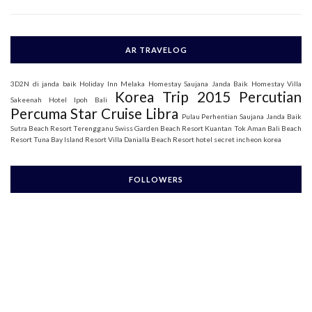
AR TRAVELOG
3D2N di janda baik
Holiday Inn Melaka
Homestay Saujana Janda Baik
Homestay Villa
Korea Trip 2015
Percutian
Sakeenah
Hotel Ipoh Bali
Percuma Star Cruise Libra
Pulau Perhentian
Saujana Janda Baik
Sutra Beach Resort Terengganu
Swiss Garden Beach Resort Kuantan
Tok Aman Bali Beach
Resort
Tuna Bay Island Resort
Villa Danialla Beach Resort
hotel secret incheon korea
FOLLOWERS