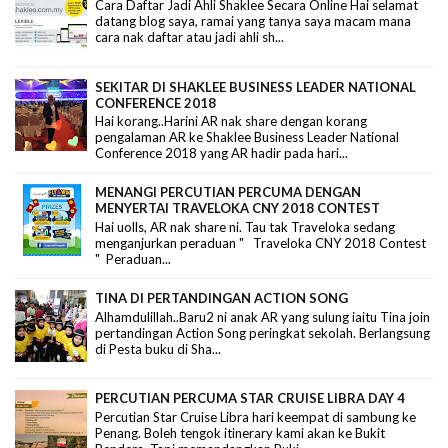
Cara Daftar Jadi Ahli Shaklee Secara Online Hai selamat
datang blog saya, ramai yang tanya saya macam mana
cara nak daftar atau jadi ahli sh...
SEKITAR DI SHAKLEE BUSINESS LEADER NATIONAL
CONFERENCE 2018
Hai korang..Harini AR nak share dengan korang
pengalaman AR ke Shaklee Business Leader National
Conference 2018 yang AR hadir pada hari...
MENANGI PERCUTIAN PERCUMA DENGAN
MENYERTAI TRAVELOKA CNY 2018 CONTEST
Hai uolls, AR nak share ni. Tau tak Traveloka sedang
menganjurkan peraduan " Traveloka CNY 2018 Contest
" Peraduan...
TINA DI PERTANDINGAN ACTION SONG
Alhamdulillah..Baru2 ni anak AR yang sulung iaitu Tina join
pertandingan Action Song peringkat sekolah. Berlangsung
di Pesta buku di Sha...
PERCUTIAN PERCUMA STAR CRUISE LIBRA DAY 4
Percutian Star Cruise Libra hari keempat di sambung ke
Penang. Boleh tengok itinerary kami akan ke Bukit