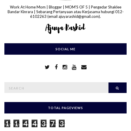
Work At Home Mom | Blogger | MOM'S OF 5 | Pengedar Shaklee
Bandar Kinrara | Sebarang Pertanyaan atau Kerjasama hubungi 012-
6102263 (email ajuyarashid@gmail.com).
SOCIAL ME
S
Searc
e
a
r
c
h
TOTAL PAGEVIEWS
f
o
1
1
4
4
3
7
3
r
: