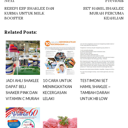
Next
Previous
RESEPI ESP SHAKLEE DAN
SET HAMIL SHAKLEE
KURMA UNTUK MILK
MURAH PERCUMA
BOOSTER
KEAHLIAN
Related Posts:
JADI AHLI SHAKLEE
10 CARA UNTUK
TESTIMONI SET
DAPAT BELI
MENINGKATKAN
HAMIL SHAKLEE ~
SHAKER PINK DAN
KECERGASAN
TAMBAH DARAH
VITAMIN C MURAH
LELAKI
UNTUK HB LOW