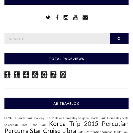
S
Searc
e
a
r
c
h
TOTAL PAGEVIEWS
f
o
1
1
4
6
0
7
9
r
:
AR TRAVELOG
3D2N di janda baik
Holiday Inn Melaka
Homestay Saujana Janda Baik
Homestay Villa
Korea Trip 2015
Percutian
Sakeenah
Hotel Ipoh Bali
Percuma Star Cruise Libra
Pulau Perhentian
Saujana Janda Baik