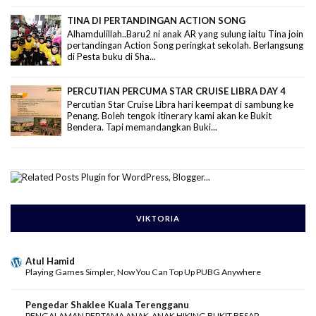
TINA DI PERTANDINGAN ACTION SONG
Alhamdulillah..Baru2 ni anak AR yang sulung iaitu Tina join
pertandingan Action Song peringkat sekolah. Berlangsung
di Pesta buku di Sha...
PERCUTIAN PERCUMA STAR CRUISE LIBRA DAY 4
Percutian Star Cruise Libra hari keempat di sambung ke
Penang. Boleh tengok itinerary kami akan ke Bukit
Bendera. Tapi memandangkan Buki...
VIKTORIA
Atul Hamid
Playing Games Simpler, Now You Can Top Up PUBG Anywhere
Pengedar Shaklee Kuala Terengganu
PENGALAMAN PERTAMA ANAK-ANAK HIKING BUKIT BESAR,