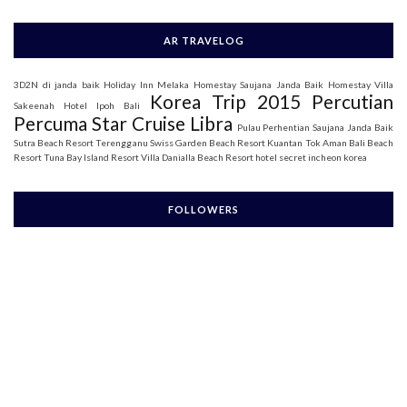
AR TRAVELOG
3D2N di janda baik
Holiday Inn Melaka
Homestay Saujana Janda Baik
Homestay Villa
Korea Trip 2015
Percutian
Sakeenah
Hotel Ipoh Bali
Percuma Star Cruise Libra
Pulau Perhentian
Saujana Janda Baik
Sutra Beach Resort Terengganu
Swiss Garden Beach Resort Kuantan
Tok Aman Bali Beach
Resort
Tuna Bay Island Resort
Villa Danialla Beach Resort
hotel secret incheon korea
FOLLOWERS