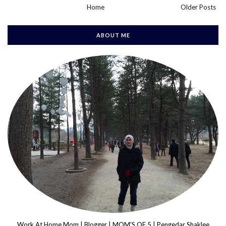
Home
Older Posts
ABOUT ME
Work At Home Mom | Blogger | MOM'S OF 5 | Pengedar Shaklee