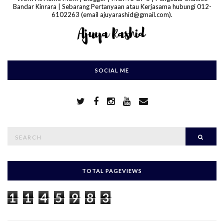
Bandar Kinrara | Sebarang Pertanyaan atau Kerjasama hubungi 012-
6102263 (email ajuyarashid@gmail.com).
SOCIAL ME
S
Searc
e
a
r
c
h
TOTAL PAGEVIEWS
f
o
1
1
4
5
9
8
3
r
: