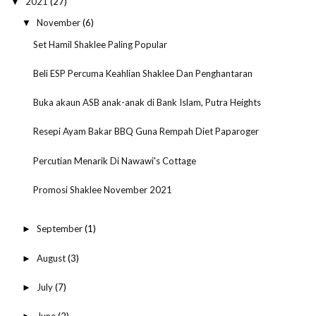
2021
(27)
▼
November
(6)
▼
Set Hamil Shaklee Paling Popular
Beli ESP Percuma Keahlian Shaklee Dan Penghantaran
Buka akaun ASB anak-anak di Bank Islam, Putra Heights
Resepi Ayam Bakar BBQ Guna Rempah Diet Paparoger
Percutian Menarik Di Nawawi's Cottage
Promosi Shaklee November 2021
September
(1)
►
August
(3)
►
July
(7)
►