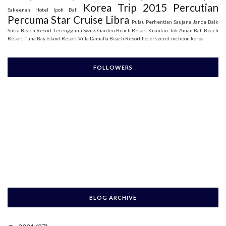
Korea Trip 2015
Percutian
Sakeenah
Hotel Ipoh Bali
Percuma Star Cruise Libra
Pulau Perhentian
Saujana Janda Baik
Sutra Beach Resort Terengganu
Swiss Garden Beach Resort Kuantan
Tok Aman Bali Beach
Resort
Tuna Bay Island Resort
Villa Danialla Beach Resort
hotel secret incheon korea
FOLLOWERS
BLOG ARCHIVE