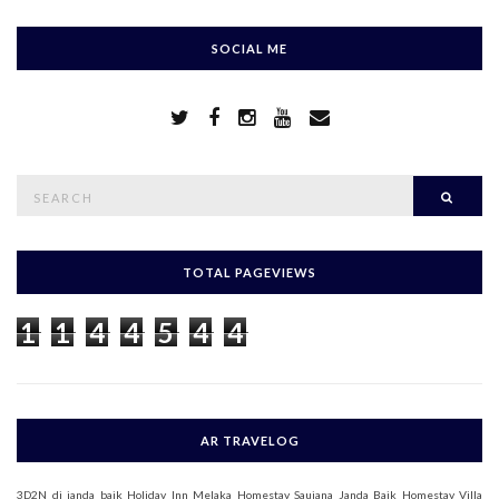
SOCIAL ME
S
Searc
e
a
r
c
h
TOTAL PAGEVIEWS
f
o
1
1
4
4
5
4
4
r
:
AR TRAVELOG
3D2N di janda baik
Holiday Inn Melaka
Homestay Saujana Janda Baik
Homestay Villa