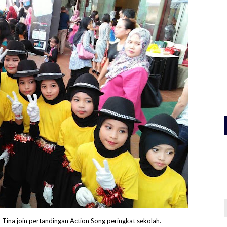
u Tina join pertandingan Action Song peringkat sekolah.
r