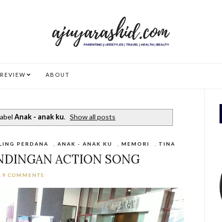
REVIEW
ABOUT
label
Anak - anak ku
.
Show all posts
LING PERDANA
,
ANAK - ANAK KU
,
MEMORI
,
TINA
ANDINGAN ACTION SONG
19 COMMENTS: