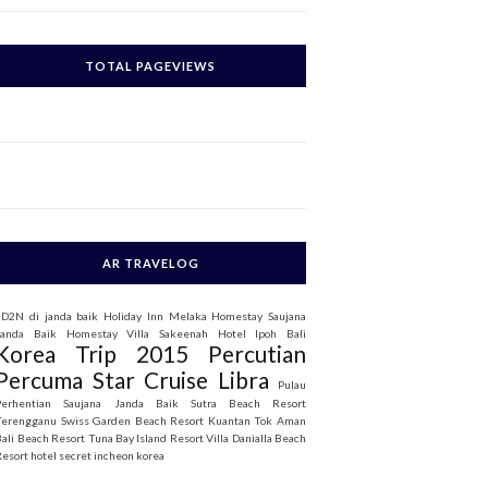
c
h
TOTAL PAGEVIEWS
o
AR TRAVELOG
3D2N di janda baik
Holiday Inn Melaka
Homestay Saujana
Janda Baik
Homestay Villa Sakeenah
Hotel Ipoh Bali
Korea Trip 2015
Percutian
Percuma Star Cruise Libra
Pulau
Perhentian
Saujana Janda Baik
Sutra Beach Resort
Terengganu
Swiss Garden Beach Resort Kuantan
Tok Aman
Bali Beach Resort
Tuna Bay Island Resort
Villa Danialla Beach
Resort
hotel secret incheon korea