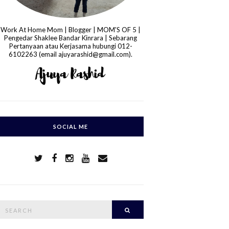
Work At Home Mom | Blogger | MOM'S OF 5 |
Pengedar Shaklee Bandar Kinrara | Sebarang
Pertanyaan atau Kerjasama hubungi 012-
6102263 (email ajuyarashid@gmail.com).
SOCIAL ME
S
Search
e
a