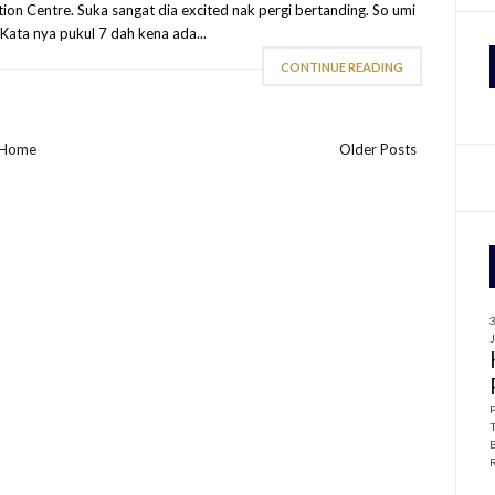
on Centre. Suka sangat dia excited nak pergi bertanding. So umi
Kata nya pukul 7 dah kena ada...
f
CONTINUE READING
r
:
Home
Older Posts