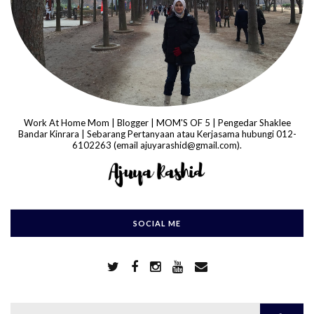
Work At Home Mom | Blogger | MOM'S OF 5 | Pengedar Shaklee
Bandar Kinrara | Sebarang Pertanyaan atau Kerjasama hubungi 012-
6102263 (email ajuyarashid@gmail.com).
SOCIAL ME
S