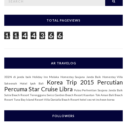
Searc
e
a
r
c
h
TOTAL PAGEVIEWS
f
o
1
1
4
4
3
6
6
r
:
AR TRAVELOG
3D2N di janda baik
Holiday Inn Melaka
Homestay Saujana Janda Baik
Homestay Villa
Korea Trip 2015
Percutian
Sakeenah
Hotel Ipoh Bali
Percuma Star Cruise Libra
Pulau Perhentian
Saujana Janda Baik
Sutra Beach Resort Terengganu
Swiss Garden Beach Resort Kuantan
Tok Aman Bali Beach
Resort
Tuna Bay Island Resort
Villa Danialla Beach Resort
hotel secret incheon korea
FOLLOWERS