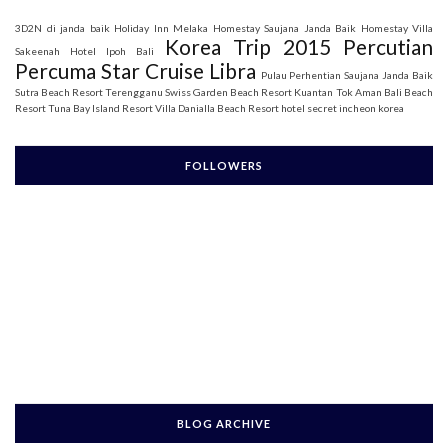
3D2N di janda baik
Holiday Inn Melaka
Homestay Saujana Janda Baik
Homestay Villa
Korea Trip 2015
Percutian
Sakeenah
Hotel Ipoh Bali
Percuma Star Cruise Libra
Pulau Perhentian
Saujana Janda Baik
Sutra Beach Resort Terengganu
Swiss Garden Beach Resort Kuantan
Tok Aman Bali Beach
Resort
Tuna Bay Island Resort
Villa Danialla Beach Resort
hotel secret incheon korea
FOLLOWERS
BLOG ARCHIVE