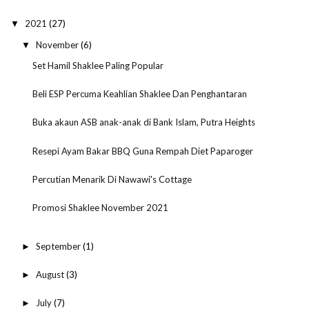
2021
(27)
▼
November
(6)
▼
Set Hamil Shaklee Paling Popular
Beli ESP Percuma Keahlian Shaklee Dan Penghantaran
Buka akaun ASB anak-anak di Bank Islam, Putra Heights
Resepi Ayam Bakar BBQ Guna Rempah Diet Paparoger
Percutian Menarik Di Nawawi's Cottage
Promosi Shaklee November 2021
September
(1)
►
August
(3)
►
July
(7)
►