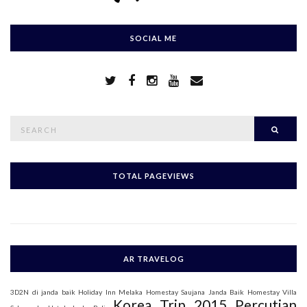
SOCIAL ME
S
Searc
e
a
r
c
h
TOTAL PAGEVIEWS
f
o
r
:
AR TRAVELOG
3D2N di janda baik
Holiday Inn Melaka
Homestay Saujana Janda Baik
Homestay Villa
Korea Trip 2015
Percutian