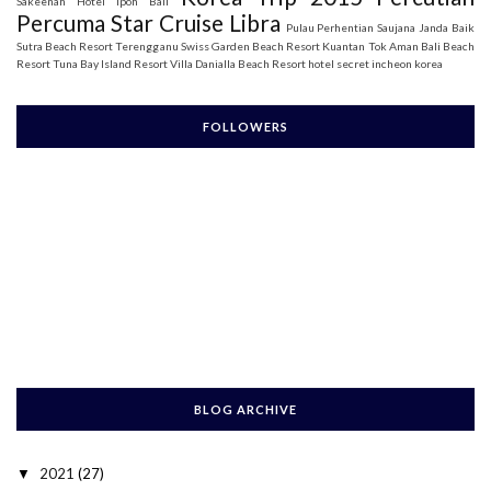
Sakeenah
Hotel Ipoh Bali
Percuma Star Cruise Libra
Pulau Perhentian
Saujana Janda Baik
Sutra Beach Resort Terengganu
Swiss Garden Beach Resort Kuantan
Tok Aman Bali Beach
Resort
Tuna Bay Island Resort
Villa Danialla Beach Resort
hotel secret incheon korea
FOLLOWERS
BLOG ARCHIVE
2021
(27)
▼