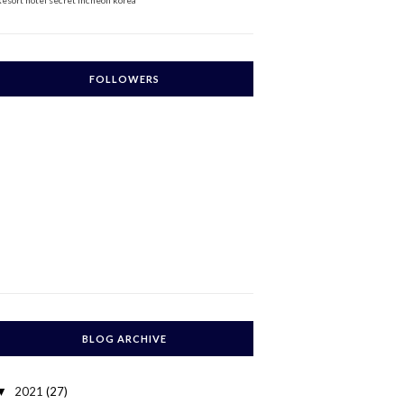
Resort
hotel secret incheon korea
FOLLOWERS
BLOG ARCHIVE
2021
(27)
▼