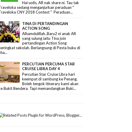
Hai uolls, AR nak share ni. Tau tak
Traveloka sedang menganjurkan peraduan "
Traveloka CNY 2018 Contest " Peraduan...
TINA DI PERTANDINGAN
ACTION SONG
Alhamdulillah..Baru2 ni anak AR
yang sulung iaitu Tina join
pertandingan Action Song
peringkat sekolah. Berlangsung di Pesta buku di
Sha...
PERCUTIAN PERCUMA STAR
CRUISE LIBRA DAY 4
Percutian Star Cruise Libra hari
keempat di sambung ke Penang.
Boleh tengok itinerary kami akan
ke Bukit Bendera. Tapi memandangkan Buki...