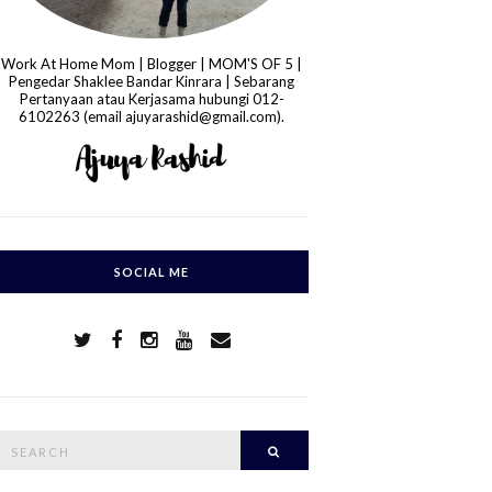
Work At Home Mom | Blogger | MOM'S OF 5 |
Pengedar Shaklee Bandar Kinrara | Sebarang
Pertanyaan atau Kerjasama hubungi 012-
6102263 (email ajuyarashid@gmail.com).
SOCIAL ME
S
Search
e
a