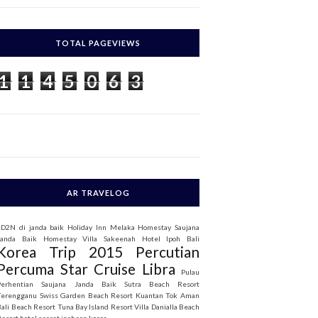
c
h
TOTAL PAGEVIEWS
o
1
1
4
5
0
6
3
AR TRAVELOG
3D2N di janda baik
Holiday Inn Melaka
Homestay Saujana
Janda Baik
Homestay Villa Sakeenah
Hotel Ipoh Bali
Korea Trip 2015
Percutian
Percuma Star Cruise Libra
Pulau
Perhentian
Saujana Janda Baik
Sutra Beach Resort
Terengganu
Swiss Garden Beach Resort Kuantan
Tok Aman
Bali Beach Resort
Tuna Bay Island Resort
Villa Danialla Beach