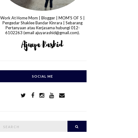
Work At Home Mom | Blogger | MOM'S OF 5 |
Pengedar Shaklee Bandar Kinrara | Sebarang
Pertanyaan atau Kerjasama hubungi 012-
6102263 (email ajuyarashid@gmail.com).
SOCIAL ME
S
Search
e
a