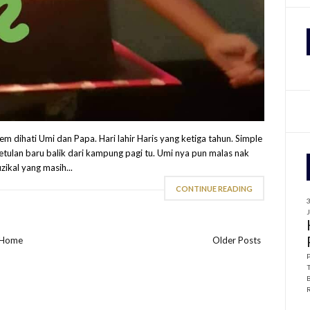
f
r
:
sem dihati Umi dan Papa. Hari lahir Haris yang ketiga tahun. Simple
betulan baru balik dari kampung pagi tu. Umi nya pun malas nak
zikal yang masih...
CONTINUE READING
Home
Older Posts