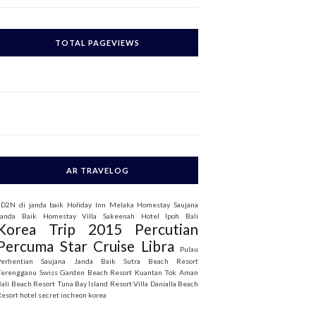
c
h
TOTAL PAGEVIEWS
o
AR TRAVELOG
3D2N di janda baik
Holiday Inn Melaka
Homestay Saujana
Janda Baik
Homestay Villa Sakeenah
Hotel Ipoh Bali
Korea Trip 2015
Percutian
Percuma Star Cruise Libra
Pulau
Perhentian
Saujana Janda Baik
Sutra Beach Resort
Terengganu
Swiss Garden Beach Resort Kuantan
Tok Aman
Bali Beach Resort
Tuna Bay Island Resort
Villa Danialla Beach
Resort
hotel secret incheon korea