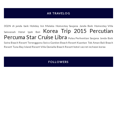
AR TRAVELOG
3D2N di janda baik
Holiday Inn Melaka
Homestay Saujana Janda Baik
Homestay Villa
Korea Trip 2015
Percutian
Sakeenah
Hotel Ipoh Bali
Percuma Star Cruise Libra
Pulau Perhentian
Saujana Janda Baik
Sutra Beach Resort Terengganu
Swiss Garden Beach Resort Kuantan
Tok Aman Bali Beach
Resort
Tuna Bay Island Resort
Villa Danialla Beach Resort
hotel secret incheon korea
FOLLOWERS