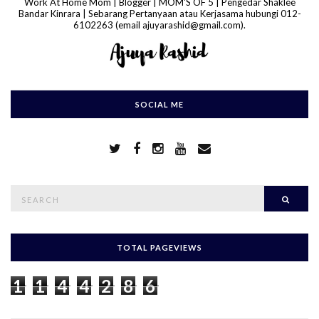
Work At Home Mom | Blogger | MOM'S OF 5 | Pengedar Shaklee
Bandar Kinrara | Sebarang Pertanyaan atau Kerjasama hubungi 012-
6102263 (email ajuyarashid@gmail.com).
SOCIAL ME
S
Searc
e
a
r
c
h
TOTAL PAGEVIEWS
f
o
1
1
4
4
2
8
6
r
: