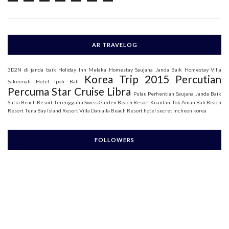
:
AR TRAVELOG
3D2N di janda baik
Holiday Inn Melaka
Homestay Saujana Janda Baik
Homestay Villa
Korea Trip 2015
Percutian
Sakeenah
Hotel Ipoh Bali
Percuma Star Cruise Libra
Pulau Perhentian
Saujana Janda Baik
Sutra Beach Resort Terengganu
Swiss Garden Beach Resort Kuantan
Tok Aman Bali Beach
Resort
Tuna Bay Island Resort
Villa Danialla Beach Resort
hotel secret incheon korea
FOLLOWERS