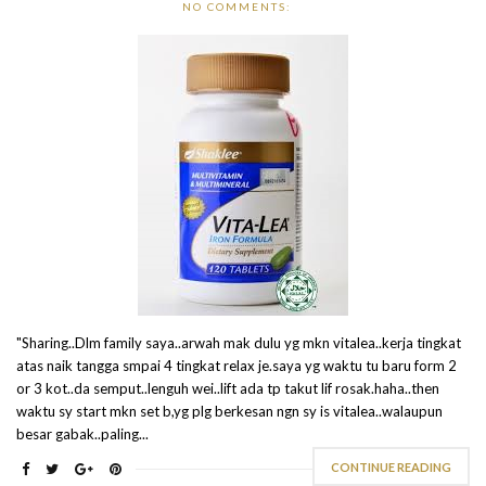
NO COMMENTS:
"Sharing..Dlm family saya..arwah mak dulu yg mkn vitalea..kerja tingkat
atas naik tangga smpai 4 tingkat relax je.saya yg waktu tu baru form 2
or 3 kot..da semput..lenguh wei..lift ada tp takut lif rosak.haha..then
waktu sy start mkn set b,yg plg berkesan ngn sy is vitalea..walaupun
besar gabak..paling...
CONTINUE READING