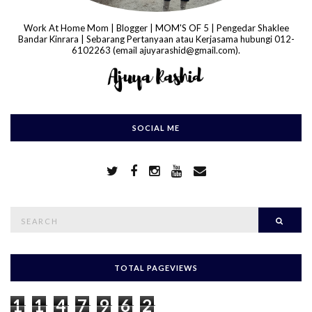
Work At Home Mom | Blogger | MOM'S OF 5 | Pengedar Shaklee
Bandar Kinrara | Sebarang Pertanyaan atau Kerjasama hubungi 012-
6102263 (email ajuyarashid@gmail.com).
SOCIAL ME
S
Searc
e
a
r
c
h
TOTAL PAGEVIEWS
f
o
1
1
4
7
9
6
2
r