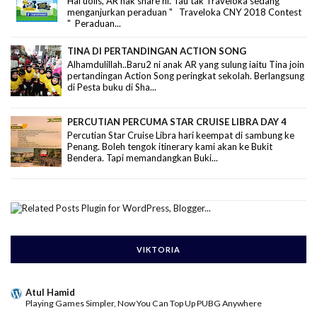
Hai uolls, AR nak share ni. Tau tak Traveloka sedang
menganjurkan peraduan " Traveloka CNY 2018 Contest
" Peraduan...
TINA DI PERTANDINGAN ACTION SONG
Alhamdulillah..Baru2 ni anak AR yang sulung iaitu Tina join
pertandingan Action Song peringkat sekolah. Berlangsung
di Pesta buku di Sha...
PERCUTIAN PERCUMA STAR CRUISE LIBRA DAY 4
Percutian Star Cruise Libra hari keempat di sambung ke
Penang. Boleh tengok itinerary kami akan ke Bukit
Bendera. Tapi memandangkan Buki...
VIKTORIA
Atul Hamid
Playing Games Simpler, Now You Can Top Up PUBG Anywhere