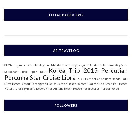
a
r
c
h
TOTAL PAGEVIEWS
f
o
r
:
AR TRAVELOG
3D2N di janda baik
Holiday Inn Melaka
Homestay Saujana Janda Baik
Homestay Villa
Korea Trip 2015
Percutian
Sakeenah
Hotel Ipoh Bali
Percuma Star Cruise Libra
Pulau Perhentian
Saujana Janda Baik
Sutra Beach Resort Terengganu
Swiss Garden Beach Resort Kuantan
Tok Aman Bali Beach
Resort
Tuna Bay Island Resort
Villa Danialla Beach Resort
hotel secret incheon korea
FOLLOWERS