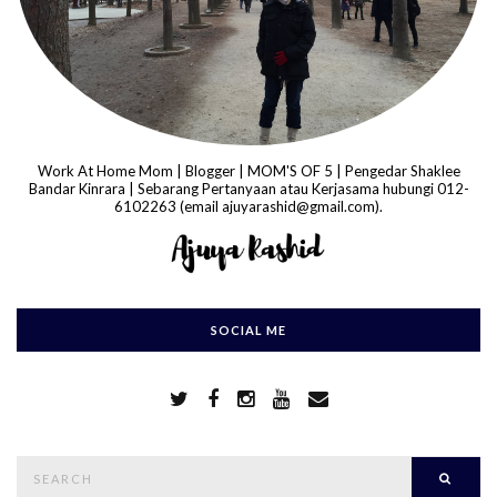
Work At Home Mom | Blogger | MOM'S OF 5 | Pengedar Shaklee
Bandar Kinrara | Sebarang Pertanyaan atau Kerjasama hubungi 012-
6102263 (email ajuyarashid@gmail.com).
SOCIAL ME
S
Searc
e