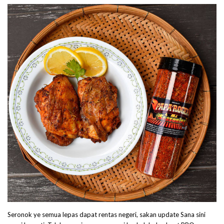
Seronok ye semua lepas dapat rentas negeri, sakan update Sana sini