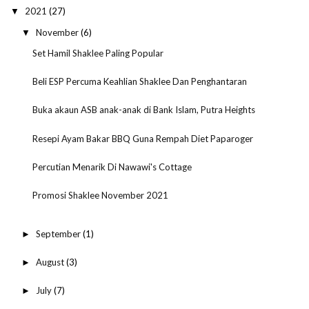
2021
(27)
▼
November
(6)
▼
Set Hamil Shaklee Paling Popular
Beli ESP Percuma Keahlian Shaklee Dan Penghantaran
Buka akaun ASB anak-anak di Bank Islam, Putra Heights
Resepi Ayam Bakar BBQ Guna Rempah Diet Paparoger
Percutian Menarik Di Nawawi's Cottage
Promosi Shaklee November 2021
September
(1)
►
August
(3)
►
July
(7)
►