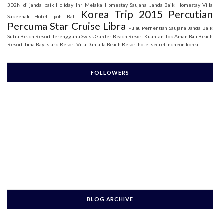
3D2N di janda baik
Holiday Inn Melaka
Homestay Saujana Janda Baik
Homestay Villa
Korea Trip 2015
Percutian
Sakeenah
Hotel Ipoh Bali
Percuma Star Cruise Libra
Pulau Perhentian
Saujana Janda Baik
Sutra Beach Resort Terengganu
Swiss Garden Beach Resort Kuantan
Tok Aman Bali Beach
Resort
Tuna Bay Island Resort
Villa Danialla Beach Resort
hotel secret incheon korea
FOLLOWERS
BLOG ARCHIVE