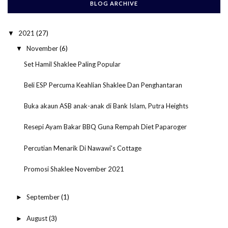
BLOG ARCHIVE
2021
(27)
▼
November
(6)
▼
Set Hamil Shaklee Paling Popular
Beli ESP Percuma Keahlian Shaklee Dan Penghantaran
Buka akaun ASB anak-anak di Bank Islam, Putra Heights
Resepi Ayam Bakar BBQ Guna Rempah Diet Paparoger
Percutian Menarik Di Nawawi's Cottage
Promosi Shaklee November 2021
September
(1)
►
August
(3)
►