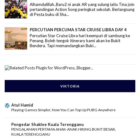
Alhamdulillah..Baru2 ni anak AR yang sulung iaitu Tina join
pertandingan Action Song peringkat sekolah. Berlangsung
di Pesta buku di Sha...
PERCUTIAN PERCUMA STAR CRUISE LIBRA DAY 4
Percutian Star Cruise Libra hari keempat di sambung ke
Penang. Boleh tengok itinerary kami akan ke Bukit
Bendera. Tapi memandangkan Buki...
VIKTORIA
Atul Hamid
Playing Games Simpler, Now You Can Top Up PUBG Anywhere
Pengedar Shaklee Kuala Terengganu
PENGALAMAN PERTAMA ANAK-ANAK HIKING BUKIT BESAR,
KUALA TERENGGANU