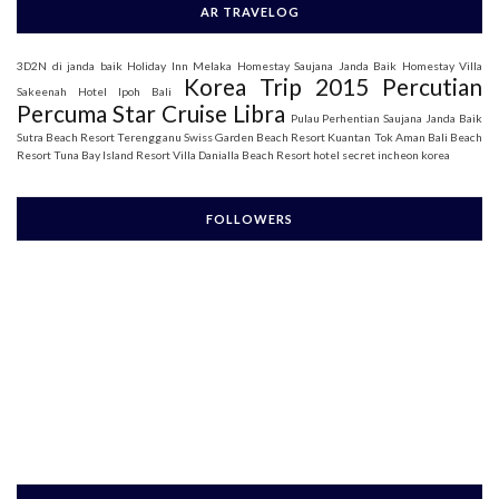
AR TRAVELOG
3D2N di janda baik
Holiday Inn Melaka
Homestay Saujana Janda Baik
Homestay Villa
Korea Trip 2015
Percutian
Sakeenah
Hotel Ipoh Bali
Percuma Star Cruise Libra
Pulau Perhentian
Saujana Janda Baik
Sutra Beach Resort Terengganu
Swiss Garden Beach Resort Kuantan
Tok Aman Bali Beach
Resort
Tuna Bay Island Resort
Villa Danialla Beach Resort
hotel secret incheon korea
FOLLOWERS