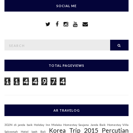
SOCIAL ME
S
Searc
e
a
r
c
h
TOTAL PAGEVIEWS
f
o
1
1
4
4
9
7
4
r
:
AR TRAVELOG
3D2N di janda baik
Holiday Inn Melaka
Homestay Saujana Janda Baik
Homestay Villa
Korea Trip 2015
Percutian
Sakeenah
Hotel Ipoh Bali