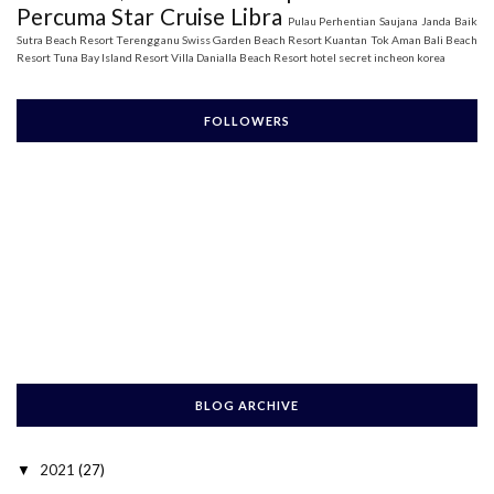
Percuma Star Cruise Libra
Pulau Perhentian
Saujana Janda Baik
Sutra Beach Resort Terengganu
Swiss Garden Beach Resort Kuantan
Tok Aman Bali Beach
Resort
Tuna Bay Island Resort
Villa Danialla Beach Resort
hotel secret incheon korea
FOLLOWERS
BLOG ARCHIVE
2021
(27)
▼