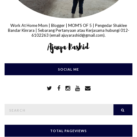
Work At Home Mom | Blogger | MOM'S OF 5 | Pengedar Shaklee
Bandar Kinrara | Sebarang Pertanyaan atau Kerjasama hubungi 012-
6102263 (email ajuyarashid@gmail.com).
SOCIAL ME
S
Searc
e
a
r
c
h
TOTAL PAGEVIEWS
f