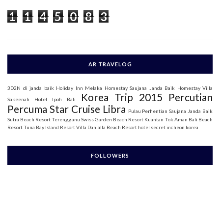
o
1
1
4
5
0
8
3
r
:
AR TRAVELOG
3D2N di janda baik
Holiday Inn Melaka
Homestay Saujana Janda Baik
Homestay Villa
Korea Trip 2015
Percutian
Sakeenah
Hotel Ipoh Bali
Percuma Star Cruise Libra
Pulau Perhentian
Saujana Janda Baik
Sutra Beach Resort Terengganu
Swiss Garden Beach Resort Kuantan
Tok Aman Bali Beach
Resort
Tuna Bay Island Resort
Villa Danialla Beach Resort
hotel secret incheon korea
FOLLOWERS