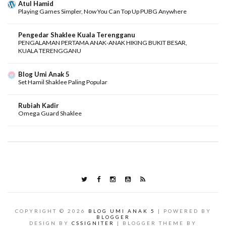
Atul Hamid
Playing Games Simpler, Now You Can Top Up PUBG Anywhere
Pengedar Shaklee Kuala Terengganu
PENGALAMAN PERTAMA ANAK-ANAK HIKING BUKIT BESAR,
KUALA TERENGGANU
Blog Umi Anak 5
Set Hamil Shaklee Paling Popular
Rubiah Kadir
Omega Guard Shaklee
COPYRIGHT ©
2026
BLOG UMI ANAK 5
| POWERED BY
BLOGGER
DESIGN BY
CSSIGNITER
| BLOGGER THEME BY