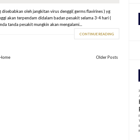
isebabkan oleh jangkitan virus denggi( germs flavirines ) yg
f
nggi akan terpendam didalam badan pesakit selama 3-4 hari (
anda tanda pesakit mungkin akan mengalami...
r
:
CONTINUE READING
Home
Older Posts