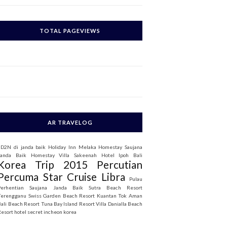
c
h
TOTAL PAGEVIEWS
o
AR TRAVELOG
3D2N di janda baik
Holiday Inn Melaka
Homestay Saujana
Janda Baik
Homestay Villa Sakeenah
Hotel Ipoh Bali
Korea Trip 2015
Percutian
Percuma Star Cruise Libra
Pulau
Perhentian
Saujana Janda Baik
Sutra Beach Resort
Terengganu
Swiss Garden Beach Resort Kuantan
Tok Aman
Bali Beach Resort
Tuna Bay Island Resort
Villa Danialla Beach
Resort
hotel secret incheon korea