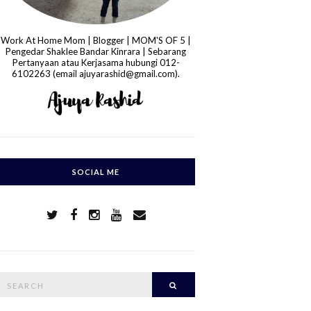
Work At Home Mom | Blogger | MOM'S OF 5 |
Pengedar Shaklee Bandar Kinrara | Sebarang
Pertanyaan atau Kerjasama hubungi 012-
6102263 (email ajuyarashid@gmail.com).
SOCIAL ME
S
Search
e
a