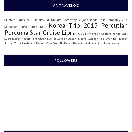
AR TRAVELOG
3D2N di janda baik
Holiday Inn Melaka
Homestay Saujana Janda Baik
Homestay Villa
Korea Trip 2015
Percutian
Sakeenah
Hotel Ipoh Bali
Percuma Star Cruise Libra
Pulau Perhentian
Saujana Janda Baik
Sutra Beach Resort Terengganu
Swiss Garden Beach Resort Kuantan
Tok Aman Bali Beach
Resort
Tuna Bay Island Resort
Villa Danialla Beach Resort
hotel secret incheon korea
FOLLOWERS