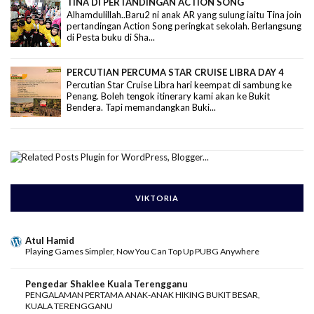
TINA DI PERTANDINGAN ACTION SONG
Alhamdulillah..Baru2 ni anak AR yang sulung iaitu Tina join
pertandingan Action Song peringkat sekolah. Berlangsung
di Pesta buku di Sha...
PERCUTIAN PERCUMA STAR CRUISE LIBRA DAY 4
Percutian Star Cruise Libra hari keempat di sambung ke
Penang. Boleh tengok itinerary kami akan ke Bukit
Bendera. Tapi memandangkan Buki...
VIKTORIA
Atul Hamid
Playing Games Simpler, Now You Can Top Up PUBG Anywhere
Pengedar Shaklee Kuala Terengganu
PENGALAMAN PERTAMA ANAK-ANAK HIKING BUKIT BESAR,
KUALA TERENGGANU