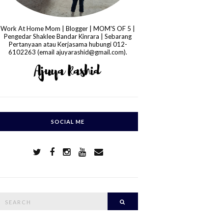
Work At Home Mom | Blogger | MOM'S OF 5 |
Pengedar Shaklee Bandar Kinrara | Sebarang
Pertanyaan atau Kerjasama hubungi 012-
6102263 (email ajuyarashid@gmail.com).
SOCIAL ME
S
Search
e
a