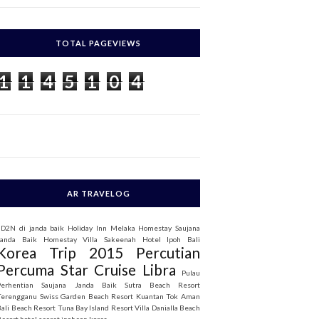
c
h
TOTAL PAGEVIEWS
o
1
1
4
5
1
0
4
AR TRAVELOG
3D2N di janda baik
Holiday Inn Melaka
Homestay Saujana
Janda Baik
Homestay Villa Sakeenah
Hotel Ipoh Bali
Korea Trip 2015
Percutian
Percuma Star Cruise Libra
Pulau
Perhentian
Saujana Janda Baik
Sutra Beach Resort
Terengganu
Swiss Garden Beach Resort Kuantan
Tok Aman
Bali Beach Resort
Tuna Bay Island Resort
Villa Danialla Beach