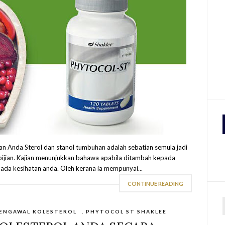
Anda Sterol dan stanol tumbuhan adalah sebatian semula jadi
bijian. Kajian menunjukkan bahawa apabila ditambah kepada
ada kesihatan anda. Oleh kerana ia mempunyai...
CONTINUE READING
ENGAWAL KOLESTEROL
,
PHYTOCOL ST SHAKLEE
r