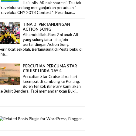
Hai uolls, AR nak share ni. Tau tak
Traveloka sedang menganjurkan peraduan "
Traveloka CNY 2018 Contest " Peraduan...
TINA DI PERTANDINGAN
ACTION SONG
Alhamdulillah..Baru2 ni anak AR
yang sulung iaitu Tina join
pertandingan Action Song
peringkat sekolah. Berlangsung di Pesta buku di
Sha...
PERCUTIAN PERCUMA STAR
CRUISE LIBRA DAY 4
Percutian Star Cruise Libra hari
keempat di sambung ke Penang.
Boleh tengok itinerary kami akan
ke Bukit Bendera. Tapi memandangkan Buki...