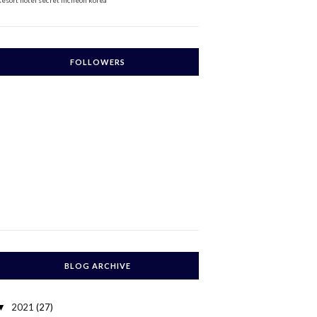
Resort
hotel secret incheon korea
FOLLOWERS
BLOG ARCHIVE
2021
(27)
▼