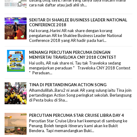
datang blog saya, ramai yang tanya saya macam mana
cara nak daftar atau jadi ahli sh...
SEKITAR DI SHAKLEE BUSINESS LEADER NATIONAL
CONFERENCE 2018
Hai korang..Harini AR nak share dengan korang
pengalaman AR ke Shaklee Business Leader National
Conference 2018 yang AR hadir pada hari...
MENANGI PERCUTIAN PERCUMA DENGAN
MENYERTAI TRAVELOKA CNY 2018 CONTEST
Hai uolls, AR nak share ni. Tau tak Traveloka sedang
menganjurkan peraduan " Traveloka CNY 2018 Contest
" Peraduan...
TINA DI PERTANDINGAN ACTION SONG
Alhamdulillah..Baru2 ni anak AR yang sulung iaitu Tina join
pertandingan Action Song peringkat sekolah. Berlangsung
di Pesta buku di Sha...
PERCUTIAN PERCUMA STAR CRUISE LIBRA DAY 4
Percutian Star Cruise Libra hari keempat di sambung ke
Penang. Boleh tengok itinerary kami akan ke Bukit
Bendera. Tapi memandangkan Buki...