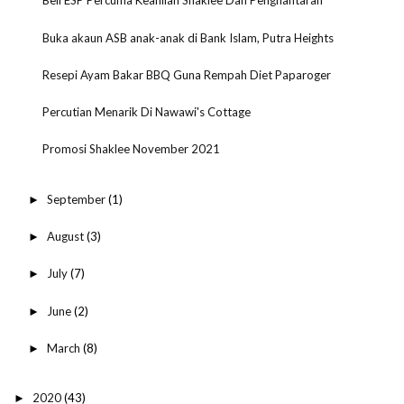
Beli ESP Percuma Keahlian Shaklee Dan Penghantaran
Buka akaun ASB anak-anak di Bank Islam, Putra Heights
Resepi Ayam Bakar BBQ Guna Rempah Diet Paparoger
Percutian Menarik Di Nawawi's Cottage
Promosi Shaklee November 2021
September
(1)
►
August
(3)
►
July
(7)
►
June
(2)
►
March
(8)
►
2020
(43)
►