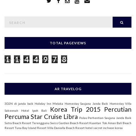
S
Searc
e
a
r
c
h
TOTAL PAGEVIEWS
f
o
1
1
4
4
9
7
8
r
:
AR TRAVELOG
3D2N di janda baik
Holiday Inn Melaka
Homestay Saujana Janda Baik
Homestay Villa
Korea Trip 2015
Percutian
Sakeenah
Hotel Ipoh Bali
Percuma Star Cruise Libra
Pulau Perhentian
Saujana Janda Baik
Sutra Beach Resort Terengganu
Swiss Garden Beach Resort Kuantan
Tok Aman Bali Beach
Resort
Tuna Bay Island Resort
Villa Danialla Beach Resort
hotel secret incheon korea