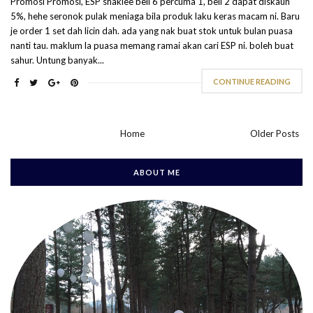
Promosi Promosi, ESP shaklee beli 6 percuma 1, beli 2 dapat diskaun
5%, hehe seronok pulak meniaga bila produk laku keras macam ni. Baru
je order 1 set dah licin dah. ada yang nak buat stok untuk bulan puasa
nanti tau. maklum la puasa memang ramai akan cari ESP ni. boleh buat
sahur. Untung banyak...
CONTINUE READING
Home
Older Posts
ABOUT ME