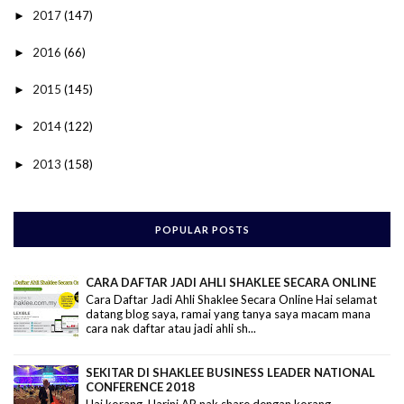
2017
(147)
►
2016
(66)
►
2015
(145)
►
2014
(122)
►
2013
(158)
►
POPULAR POSTS
CARA DAFTAR JADI AHLI SHAKLEE SECARA ONLINE
Cara Daftar Jadi Ahli Shaklee Secara Online Hai selamat
datang blog saya, ramai yang tanya saya macam mana
cara nak daftar atau jadi ahli sh...
SEKITAR DI SHAKLEE BUSINESS LEADER NATIONAL
CONFERENCE 2018
Hai korang..Harini AR nak share dengan korang