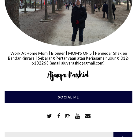
Work At Home Mom | Blogger | MOM'S OF 5 | Pengedar Shaklee
Bandar Kinrara | Sebarang Pertanyaan atau Kerjasama hubungi 012-
6102263 (email ajuyarashid@gmail.com).
SOCIAL ME
S