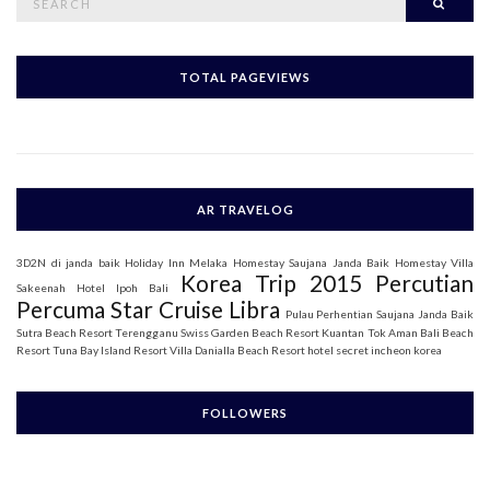
Searc
e
a
r
c
h
TOTAL PAGEVIEWS
f
o
r
:
AR TRAVELOG
3D2N di janda baik
Holiday Inn Melaka
Homestay Saujana Janda Baik
Homestay Villa
Korea Trip 2015
Percutian
Sakeenah
Hotel Ipoh Bali
Percuma Star Cruise Libra
Pulau Perhentian
Saujana Janda Baik
Sutra Beach Resort Terengganu
Swiss Garden Beach Resort Kuantan
Tok Aman Bali Beach
Resort
Tuna Bay Island Resort
Villa Danialla Beach Resort
hotel secret incheon korea
FOLLOWERS