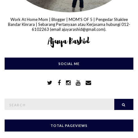
Work At Home Mom | Blogger | MOM'S OF 5 | Pengedar Shaklee
Bandar Kinrara | Sebarang Pertanyaan atau Kerjasama hubungi 012-
6102263 (email ajuyarashid@gmail.com).
SOCIAL ME
S
Searc
e
a
r
c
h
TOTAL PAGEVIEWS
f
o