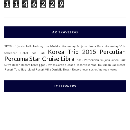
1
1
4
6
2
2
9
r
:
AR TRAVELOG
3D2N di janda baik
Holiday Inn Melaka
Homestay Saujana Janda Baik
Homestay Villa
Korea Trip 2015
Percutian
Sakeenah
Hotel Ipoh Bali
Percuma Star Cruise Libra
Pulau Perhentian
Saujana Janda Baik
Sutra Beach Resort Terengganu
Swiss Garden Beach Resort Kuantan
Tok Aman Bali Beach
Resort
Tuna Bay Island Resort
Villa Danialla Beach Resort
hotel secret incheon korea
FOLLOWERS