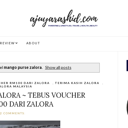
REVIEW
ABOUT
el
mango purse zalora
.
Show all posts
HER RM100 DARI ZALORA
,
TERIMA KASIH ZALORA
,
ALORA MALAYSIA
ZALORA ~ TEBUS VOUCHER
00 DARI ZALORA
2 COMMENTS: