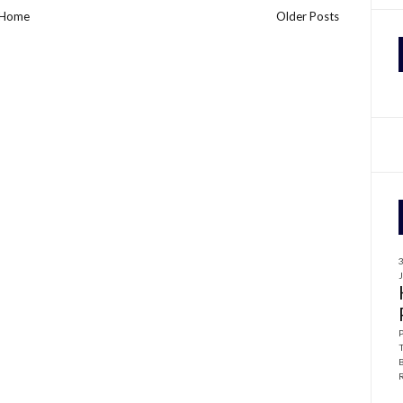
Home
Older Posts
f
r
: