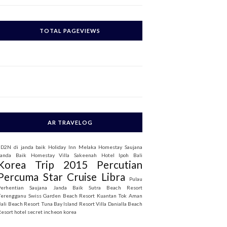
c
h
TOTAL PAGEVIEWS
o
AR TRAVELOG
3D2N di janda baik
Holiday Inn Melaka
Homestay Saujana
Janda Baik
Homestay Villa Sakeenah
Hotel Ipoh Bali
Korea Trip 2015
Percutian
Percuma Star Cruise Libra
Pulau
Perhentian
Saujana Janda Baik
Sutra Beach Resort
Terengganu
Swiss Garden Beach Resort Kuantan
Tok Aman
Bali Beach Resort
Tuna Bay Island Resort
Villa Danialla Beach
Resort
hotel secret incheon korea