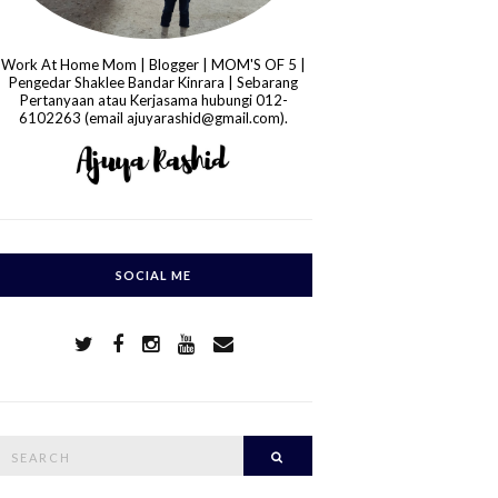
Work At Home Mom | Blogger | MOM'S OF 5 |
Pengedar Shaklee Bandar Kinrara | Sebarang
Pertanyaan atau Kerjasama hubungi 012-
6102263 (email ajuyarashid@gmail.com).
SOCIAL ME
S
Search
e
a