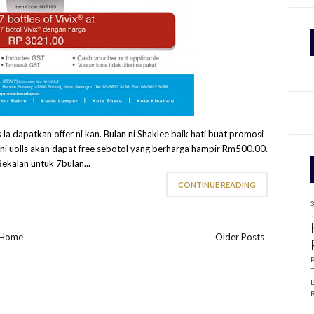
f
r
:
la dapatkan offer ni kan. Bulan ni Shaklee baik hati buat promosi
tol ni uolls akan dapat free sebotol yang berharga hampir Rm500.00.
ekalan untuk 7bulan...
CONTINUE READING
Home
Older Posts