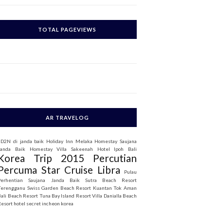
c
h
TOTAL PAGEVIEWS
o
AR TRAVELOG
3D2N di janda baik
Holiday Inn Melaka
Homestay Saujana
Janda Baik
Homestay Villa Sakeenah
Hotel Ipoh Bali
Korea Trip 2015
Percutian
Percuma Star Cruise Libra
Pulau
Perhentian
Saujana Janda Baik
Sutra Beach Resort
Terengganu
Swiss Garden Beach Resort Kuantan
Tok Aman
Bali Beach Resort
Tuna Bay Island Resort
Villa Danialla Beach
Resort
hotel secret incheon korea