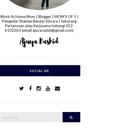
Work At Home Mom | Blogger | MOM'S OF 5 |
Pengedar Shaklee Bandar Kinrara | Sebarang
Pertanyaan atau Kerjasama hubungi 012-
6102263 (email ajuyarashid@gmail.com).
SOCIAL ME
S
Search
e
a