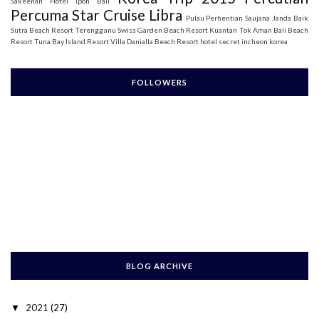
Sakeenah
Hotel Ipoh Bali
Percuma Star Cruise Libra
Pulau Perhentian
Saujana Janda Baik
Sutra Beach Resort Terengganu
Swiss Garden Beach Resort Kuantan
Tok Aman Bali Beach
Resort
Tuna Bay Island Resort
Villa Danialla Beach Resort
hotel secret incheon korea
FOLLOWERS
BLOG ARCHIVE
2021
(27)
▼