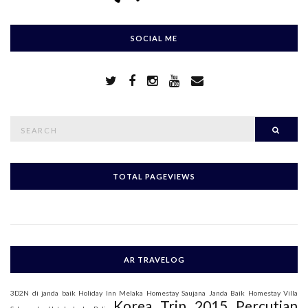
SOCIAL ME
S
Searc
e
a
r
c
h
TOTAL PAGEVIEWS
f
o
r
:
AR TRAVELOG
3D2N di janda baik
Holiday Inn Melaka
Homestay Saujana Janda Baik
Homestay Villa
Korea Trip 2015
Percutian