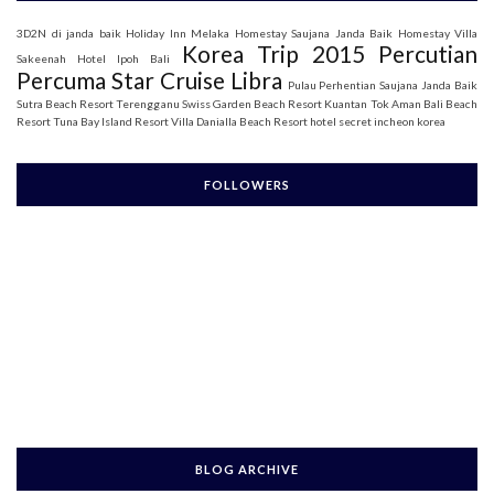
3D2N di janda baik
Holiday Inn Melaka
Homestay Saujana Janda Baik
Homestay Villa
Korea Trip 2015
Percutian
Sakeenah
Hotel Ipoh Bali
Percuma Star Cruise Libra
Pulau Perhentian
Saujana Janda Baik
Sutra Beach Resort Terengganu
Swiss Garden Beach Resort Kuantan
Tok Aman Bali Beach
Resort
Tuna Bay Island Resort
Villa Danialla Beach Resort
hotel secret incheon korea
FOLLOWERS
BLOG ARCHIVE