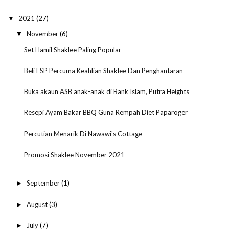
2021
(27)
▼
November
(6)
▼
Set Hamil Shaklee Paling Popular
Beli ESP Percuma Keahlian Shaklee Dan Penghantaran
Buka akaun ASB anak-anak di Bank Islam, Putra Heights
Resepi Ayam Bakar BBQ Guna Rempah Diet Paparoger
Percutian Menarik Di Nawawi's Cottage
Promosi Shaklee November 2021
September
(1)
►
August
(3)
►
July
(7)
►