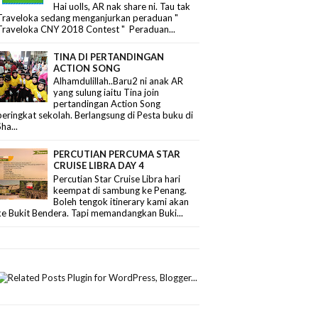
Hai uolls, AR nak share ni. Tau tak
Traveloka sedang menganjurkan peraduan "
Traveloka CNY 2018 Contest " Peraduan...
TINA DI PERTANDINGAN
ACTION SONG
Alhamdulillah..Baru2 ni anak AR
yang sulung iaitu Tina join
pertandingan Action Song
peringkat sekolah. Berlangsung di Pesta buku di
Sha...
PERCUTIAN PERCUMA STAR
CRUISE LIBRA DAY 4
Percutian Star Cruise Libra hari
keempat di sambung ke Penang.
Boleh tengok itinerary kami akan
ke Bukit Bendera. Tapi memandangkan Buki...