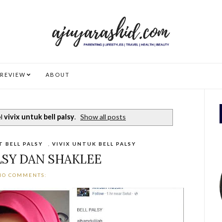
REVIEW
ABOUT
el
vivix untuk bell palsy
.
Show all posts
 BELL PALSY
,
VIVIX UNTUK BELL PALSY
LSY DAN SHAKLEE
NO COMMENTS: