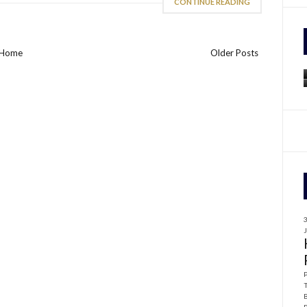
CONTINUE READING
f
Home
Older Posts
r
: