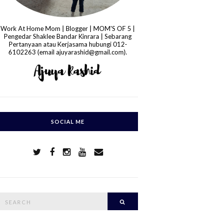
Work At Home Mom | Blogger | MOM'S OF 5 |
Pengedar Shaklee Bandar Kinrara | Sebarang
Pertanyaan atau Kerjasama hubungi 012-
6102263 (email ajuyarashid@gmail.com).
SOCIAL ME
S
Search
e
a