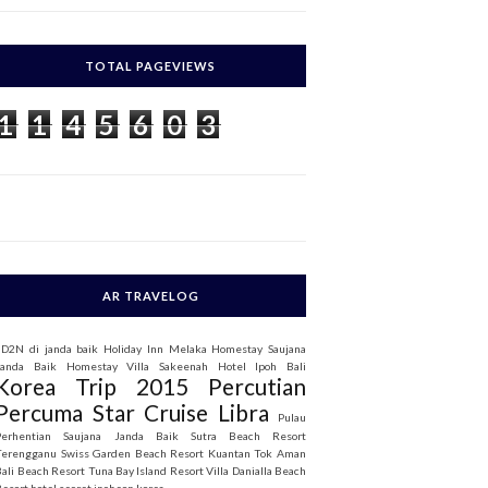
c
h
TOTAL PAGEVIEWS
o
1
1
4
5
6
0
3
AR TRAVELOG
3D2N di janda baik
Holiday Inn Melaka
Homestay Saujana
Janda Baik
Homestay Villa Sakeenah
Hotel Ipoh Bali
Korea Trip 2015
Percutian
Percuma Star Cruise Libra
Pulau
Perhentian
Saujana Janda Baik
Sutra Beach Resort
Terengganu
Swiss Garden Beach Resort Kuantan
Tok Aman
Bali Beach Resort
Tuna Bay Island Resort
Villa Danialla Beach