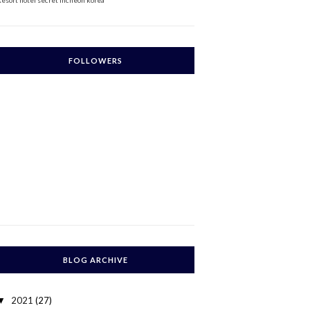
Resort
hotel secret incheon korea
FOLLOWERS
BLOG ARCHIVE
2021
(27)
▼